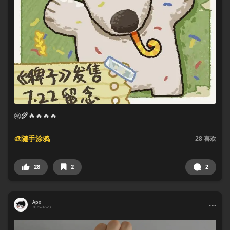
㊗️🌾🔥🔥🔥🔥
🎨随手涂鸦
28
喜欢
28
2
2
Apx
2026-07-23