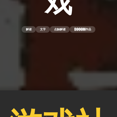
戏
解谜
文字
点触解谜
作品