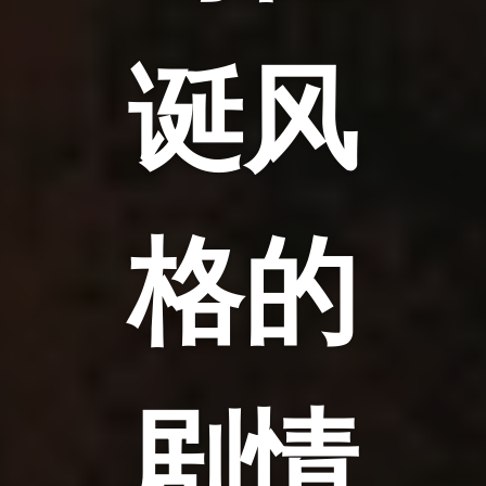
诞风
格的
剧情