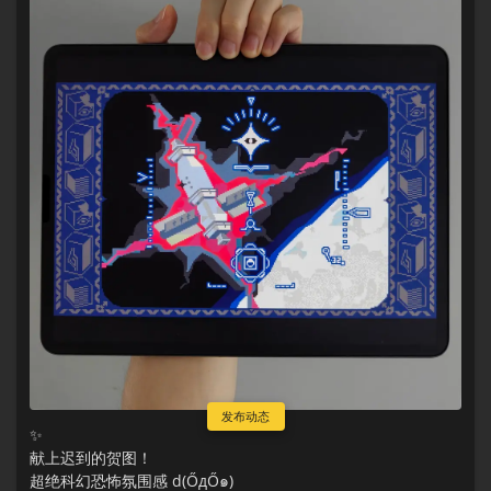
发布动态
✨
献上迟到的贺图！ ​​​
超绝科幻恐怖氛围感 d(ŐдŐ๑)