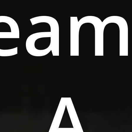
eam
A