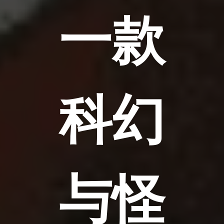
一款
科幻
与怪