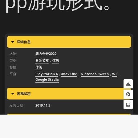
pp游玩形式。
详细信息
名称
舞力全开2020
类型
音乐节奏
，
体感
标签
休闲
平台
PlayStation 4
，
Xbox One
，
Nintendo Switch
，
Wii
，
Google Stadia
游戏状态
发售日期
2019.11.5
补充信息
支持语言
中文