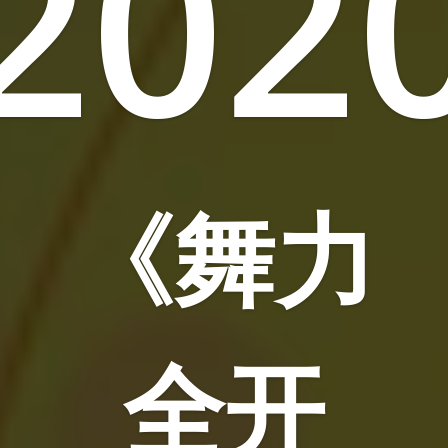
202
《舞力
全开