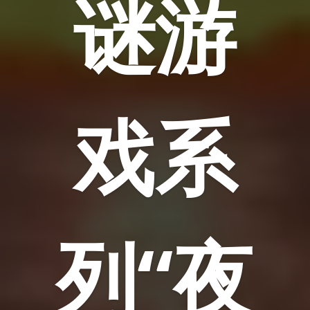
谜游
戏系
列“夜