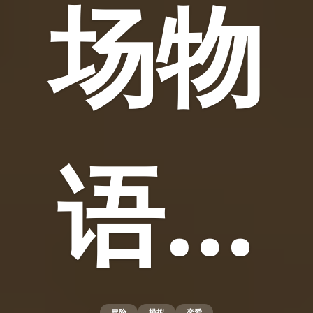
场物
语…
冒险
模拟
恋爱