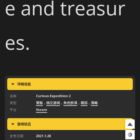
e and treasur
es.
详细信息
名称
Curious Expedition 2
类型
冒险
，
独立游戏
，
角色扮演
，
模拟
，
策略
平台
Steam
游戏状态
发售日期
2021.1.28