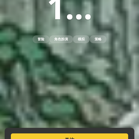
1…
冒险
角色扮演
模拟
策略