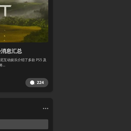
布会消息汇总
索尼互动娱乐介绍了多款 PS5 及
..
224