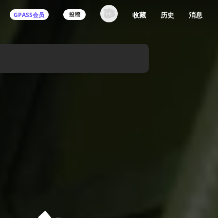
收藏
历史
消息
GPASS会员