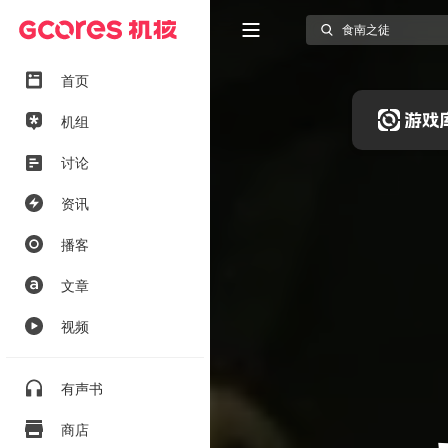
首页
机组
讨论
资讯
播客
文章
视频
有声书
商店