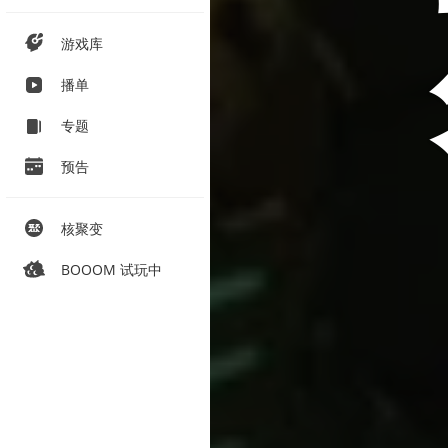
游戏库
播单
专题
预告
核聚变
BOOOM 试玩中