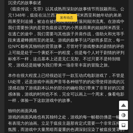
沉浸式的故事叙述
《瘟疫传说：无罪》以其成熟而深刻的故事情节而脱颖而出。公
元1348年，瘟疫在法兰西王国肆虐。阿米西亚和她年幼的弟弟
发布动态
雨果受到追捕，被迫在被疾病摧毁的村落间颠沛流离。在游戏中
我们需要扮演的是背负瘟疫诅咒的小男孩雨果的姐姐阿米西亚，
在逃亡的途中，我们需要与其他孩子并肩作战，借助火和光等手
段来逃避蜂拥而至的老鼠。游戏的叙事手法巧妙而多层次，每一
位NPC都有其独特的背景故事，尽管对于游戏整体的剧情的评价
上可能是处于一个褒贬不一的程度，但是每个人对于剧情的评判
标准不一样，这点基本上还是见仁见智。不过只要不是特别细
究，游戏还是能够为我们带来一场非常丰富的冒险之旅。
本作在很大程度上已经很趋近于一款互动式电影游戏了，不管是
UI处理，还是游戏中画面声音等各种细节的的处理使得游戏的沉
浸感在除了游戏剧本以外的部分的确给我们带来了非常好的沉浸
感体验，游戏的时间也不长，完全可以画上一个周末，像看电影
一样，体验一下这款游戏中的故事。
独特的画面风格
游戏的画面风格也有其独特之处，游戏的每一帧都仿佛是一幅富
有表现力的油画。立足于瘟疫主题那肯定式需要一个非常压抑的
氛围，而游戏中大量黑暗而凝重的色调深刻渲染了被瘟疫笼罩的