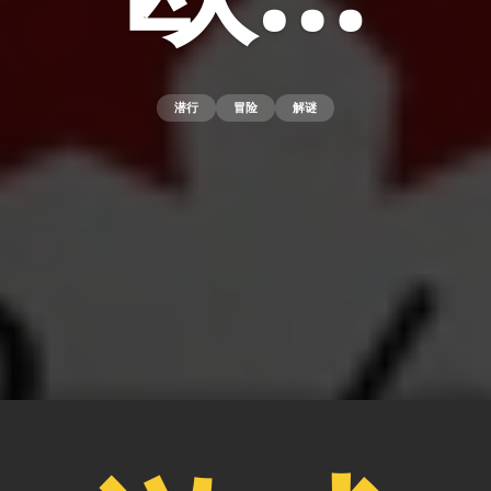
潜行
冒险
解谜