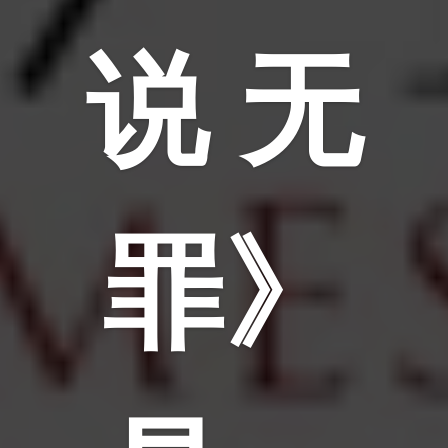
说 无
罪》