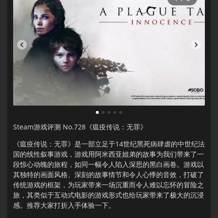
1
2
3
4
5
Steam游戏评测 No.728《瘟疫传说：无罪》
《瘟疫传说：无罪》是一部立足于14世纪黑死病肆虐的中世纪法
国的线性叙事游戏，游戏用阿米西亚姐弟的故事为我们带来了一
段惊心动魄的旅程，如同一幅令人陷入深思的黑白画卷。游戏以
其独特的画面风格、深刻的故事情节和令人心悸的音效，打破了
传统游戏的框架，为玩家带来一场沉重而令人难以忘怀的冒险之
旅，其类似于互动式电影的游戏形式也给玩家带来了极大的沉浸
感。推荐大家打折入手体验一下。