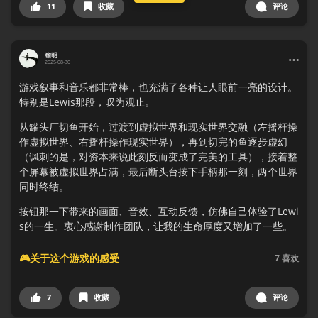
11
收藏
评论
瞻明
2025-08-30
游戏叙事和音乐都非常棒，也充满了各种让人眼前一亮的设计。
特别是Lewis那段，叹为观止。
从罐头厂切鱼开始，过渡到虚拟世界和现实世界交融（左摇杆操
作虚拟世界、右摇杆操作现实世界），再到切完的鱼逐步虚幻
（讽刺的是，对资本来说此刻反而变成了完美的工具），接着整
个屏幕被虚拟世界占满，最后断头台按下手柄那一刻，两个世界
同时终结。
按钮那一下带来的画面、音效、互动反馈，仿佛自己体验了Lewi
s的一生。衷心感谢制作团队，让我的生命厚度又增加了一些。
🎮关于这个游戏的感受
7
喜欢
7
收藏
评论