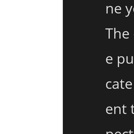
ne y
The 
e pu
cate
ent 
pect