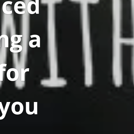
aced
ng a
for
you