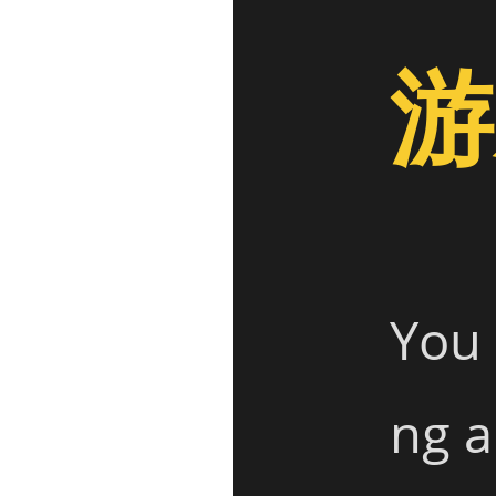
游
You 
ng a