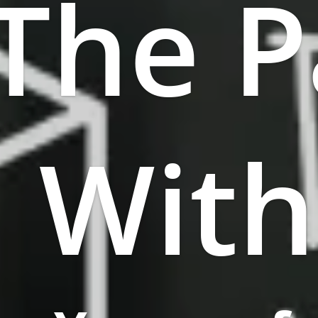
The P
With