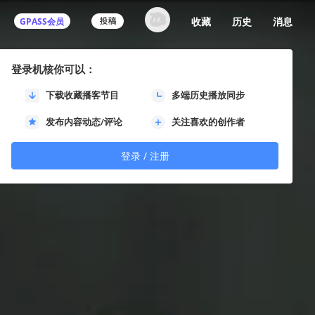
收藏
历史
消息
GPASS会员
登录机核你可以：
下载收藏播客节目
多端历史播放同步
发布内容动态/评论
关注喜欢的创作者
登录 / 注册