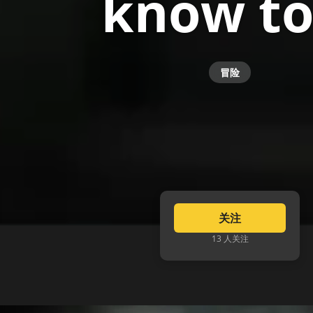
know t
冒险
关注
13 人关注