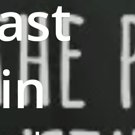
ast
in