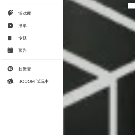
游戏库
播单
专题
预告
核聚变
BOOOM 试玩中