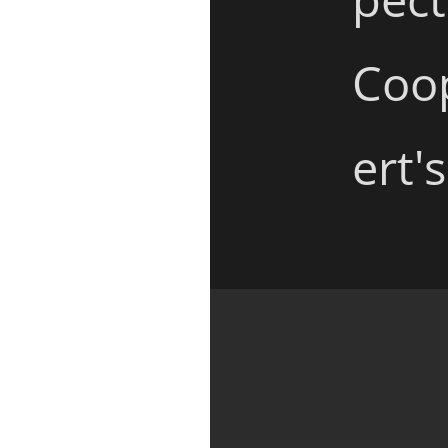
Coop
ert'