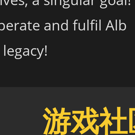
erate and fulfil Alb
s legacy!
游戏社