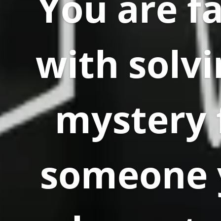
You are f
with solvi
mystery 
someone 