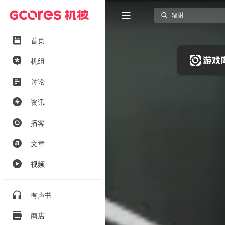
首页
机组
讨论
资讯
播客
文章
视频
有声书
商店