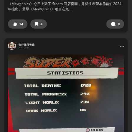
《Mewgenics》今日上架了 Steam 商店页面，并标注希望本作能在2024
年推出。最早《Mewgenics》项目在九...
24
4
8
你好像很美味
2022-01-31