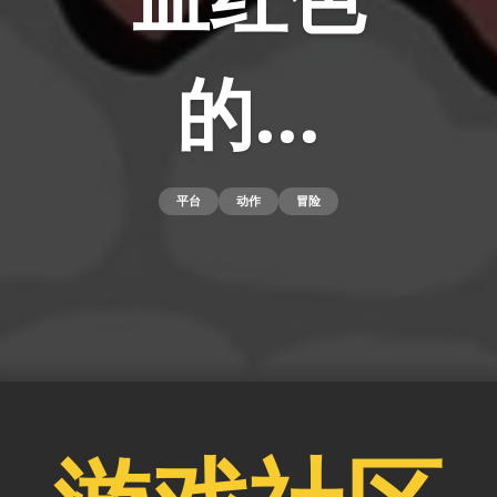
的…
平台
动作
冒险