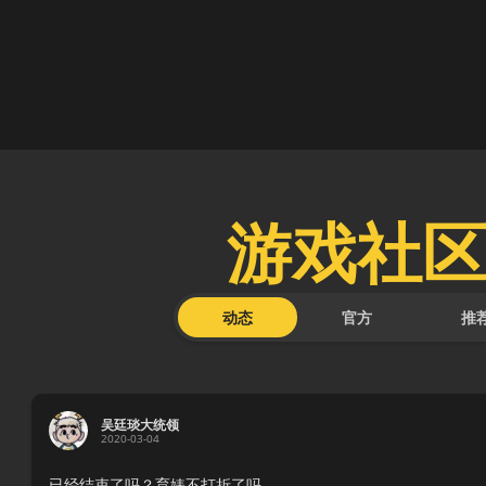
游戏社
动态
官方
推
吴廷琰大统领
2020-03-04
已经结束了吗？育婊不打折了吗