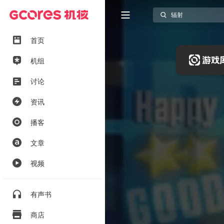
首页
机组
讨论
资讯
播客
文章
视频
有声书
商店