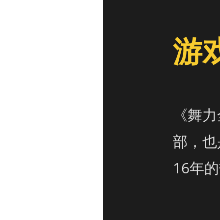
游
《舞力
部，也
16年