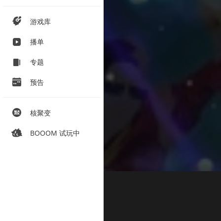
游戏库
播单
专题
预告
核聚变
BOOOM 试玩中