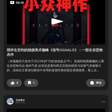
04:10
我毕生安利的独游美术巅峰《信号SIGNALIS》：一部生存恐怖
杰作
（本视频原片发布于2023年的“70款游戏盘点”中） 质感和氛围爆棚的上乘
生存恐怖作品 独特气质 起初也是看到商店页面的精美与别致气质被吸引
的，游戏在主要游玩桥段中采用的是都经典的固定俯视视角，看上去...
4
1
评论
艾丝蒂尔
2025-12-29