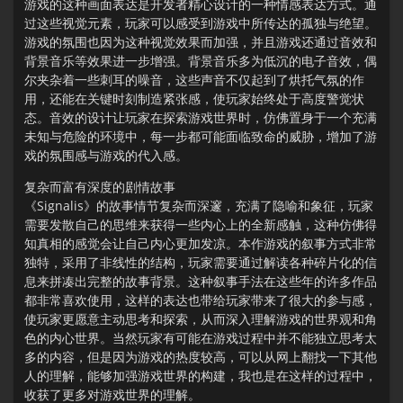
游戏的这种画面表达是开发者精心设计的一种情感表达方式。通
过这些视觉元素，玩家可以感受到游戏中所传达的孤独与绝望。
游戏的氛围也因为这种视觉效果而加强，并且游戏还通过音效和
背景音乐等效果进一步增强。背景音乐多为低沉的电子音效，偶
尔夹杂着一些刺耳的噪音，这些声音不仅起到了烘托气氛的作
用，还能在关键时刻制造紧张感，使玩家始终处于高度警觉状
态。音效的设计让玩家在探索游戏世界时，仿佛置身于一个充满
未知与危险的环境中，每一步都可能面临致命的威胁，增加了游
戏的氛围感与游戏的代入感。
复杂而富有深度的剧情故事
《Signalis》的故事情节复杂而深邃，充满了隐喻和象征，玩家
需要发散自己的思维来获得一些内心上的全新感触，这种仿佛得
知真相的感觉会让自己内心更加发凉。本作游戏的叙事方式非常
独特，采用了非线性的结构，玩家需要通过解读各种碎片化的信
息来拼凑出完整的故事背景。这种叙事手法在这些年的许多作品
都非常喜欢使用，这样的表达也带给玩家带来了很大的参与感，
使玩家更愿意主动思考和探索，从而深入理解游戏的世界观和角
色的内心世界。当然玩家有可能在游戏过程中并不能独立思考太
多的内容，但是因为游戏的热度较高，可以从网上翻找一下其他
人的理解，能够加强游戏世界的构建，我也是在这样的过程中，
收获了更多对游戏世界的理解。