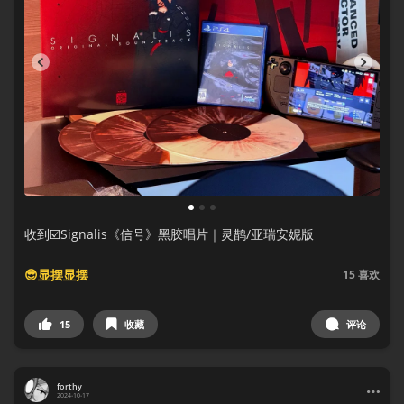
1
2
3
收到☑️Signalis《信号》黑胶唱片｜灵鹊/亚瑞安妮版
😎显摆显摆
15
喜欢
15
收藏
评论
forthy
2024-10-17