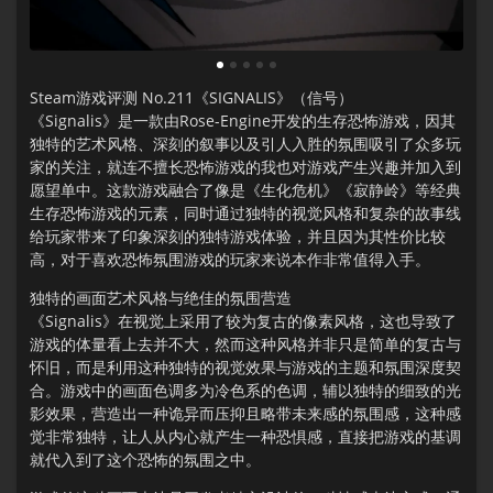
1
2
3
4
5
Steam游戏评测 No.211《SIGNALIS》（信号）
《Signalis》是一款由Rose-Engine开发的生存恐怖游戏，因其
独特的艺术风格、深刻的叙事以及引人入胜的氛围吸引了众多玩
家的关注，就连不擅长恐怖游戏的我也对游戏产生兴趣并加入到
愿望单中。这款游戏融合了像是《生化危机》《寂静岭》等经典
生存恐怖游戏的元素，同时通过独特的视觉风格和复杂的故事线
给玩家带来了印象深刻的独特游戏体验，并且因为其性价比较
高，对于喜欢恐怖氛围游戏的玩家来说本作非常值得入手。
独特的画面艺术风格与绝佳的氛围营造
《Signalis》在视觉上采用了较为复古的像素风格，这也导致了
游戏的体量看上去并不大，然而这种风格并非只是简单的复古与
怀旧，而是利用这种独特的视觉效果与游戏的主题和氛围深度契
合。游戏中的画面色调多为冷色系的色调，辅以独特的细致的光
影效果，营造出一种诡异而压抑且略带未来感的氛围感，这种感
觉非常独特，让人从内心就产生一种恐惧感，直接把游戏的基调
就代入到了这个恐怖的氛围之中。