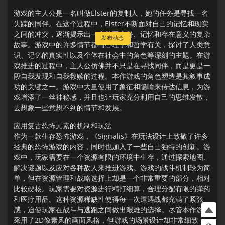
游戏的主人公是一名叫做Elster的复制人，她的任务是寻找一名
失踪的同伴。在这个过程中，Elster不断面对自己的记忆和现实
之间的冲突，逐渐揭示出一个关于身份、记忆和存在意义的复杂
发布动态
故事。游戏中的许多情节都与心理学和哲学有关，探讨了人类意
识、记忆的真实性以及个体在社会中的角色等深刻的主题。在游
戏推进的过程中，主人公仿佛并不只是在寻找同伴，而是更是一
段自我发现和自我救赎的过程。本作游戏的角色塑造是其叙事成
功的关键之一。游戏中大量使用了象征和隐喻来传达信息，为游
戏增添了一丝神秘感，并且也让玩家充分利用自己的思维发散，
去想象一些意想不到的情节和发展。
应用复古恐怖元素的机制和玩法
作为一款生存恐怖游戏，《Signalis》在玩法设计上致敬了许多
经典的恐怖游戏的内容，同时也加入了一些自己独特的创新。游
戏中，玩家需要在一个资源有限的环境中生存，通过探索地图、
解决谜题以及应对各种敌人来推进游戏。游戏的战斗机制较为简
单，但在资源管理和战略选择上却是一个非常重要的部分，相对
比较硬核。玩家需要对资源进行精打细算，合理分配有限的弹药
和医疗用品。这种资源稀缺性使得每一次遭遇战都充满了紧张
感，迫使玩家在战斗与逃跑之间做出艰难的选择。尽管本作游戏
采用了2D像素风的画面风格，但游戏的场景设计却非常细致，