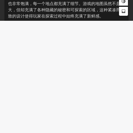
也非常饱满，每一个地点都充满了细节。游戏的地图虽然不是很
大，但却充满了各种隐藏的秘密和可探索的区域，这种紧凑而精
致的设计使得玩家在探索过程中始终充满了新鲜感。
此外，游戏中还会出现大量的谜题，本作游戏的谜题设计也是一
大亮点。游戏中的谜题种类繁多，很多媒体都需要玩家一定的逻
辑推理与思考，这些谜题并非为了增加游戏难度，而是与故事和
环境有机结合，为玩家带来了额外的游戏体验。在解开谜题的过
程中，玩家不仅能够更好地理解游戏的背景故事，还能体验到解
谜的成就感。
本评测来自steamUU鉴赏家组-TioPlato
🎮关于这个游戏的感受
0
喜欢
喜欢
收藏
评论
UU游戏鉴赏家评测精选
2024-09-15
⚠️ 未经作者授权 禁止转载