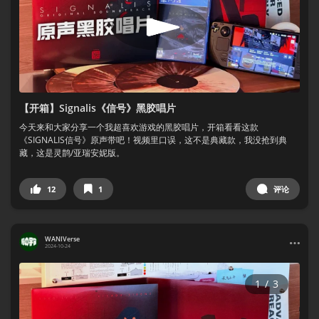
【开箱】Signalis《信号》黑胶唱片
今天来和大家分享一个我超喜欢游戏的黑胶唱片，开箱看看这款
《SIGNALIS信号》原声带吧！视频里口误，这不是典藏款，我没抢到典
藏，这是灵鹊/亚瑞安妮版。
12
1
评论
WANIVerse
2024-10-24
1
/
3