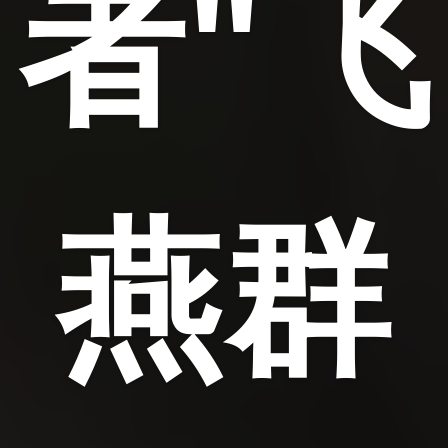
者"飞
燕群