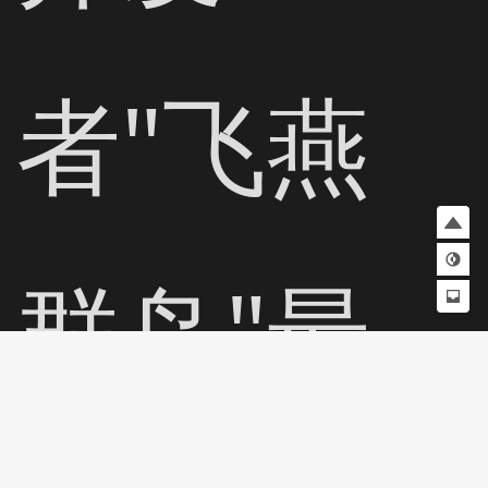
者"飞燕
群岛"最