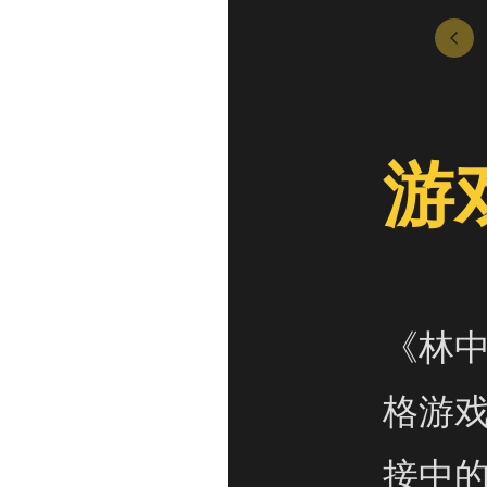
游
《林中
格游
接中