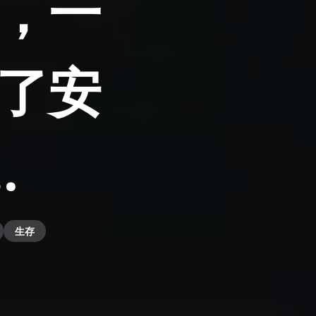
，一
了安
…
生存