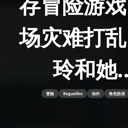
存冒险游戏
场灾难打乱
玲和她
冒险
Roguelike
动作
角色扮演