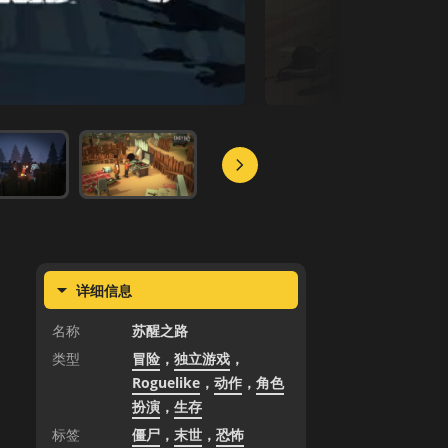
详细信息
名称
苏醒之路
类型
冒险
，
独立游戏
，
Roguelike
，
动作
，
角色
扮演
，
生存
标签
僵尸
，
末世
，
恐怖