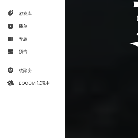
游戏库
播单
专题
预告
核聚变
BOOOM 试玩中