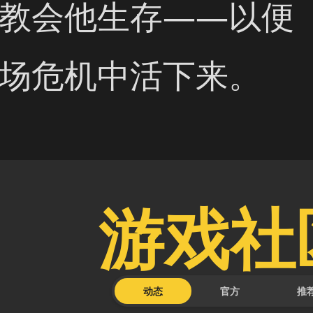
教会他生存——以便
场危机中活下来。
游戏社
动态
官方
推