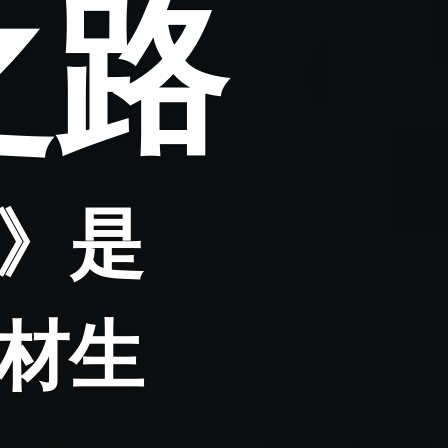
之路
》是
材生