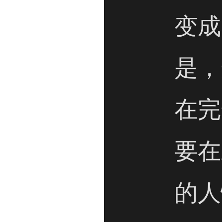
变成
是，
在完
要在
的人