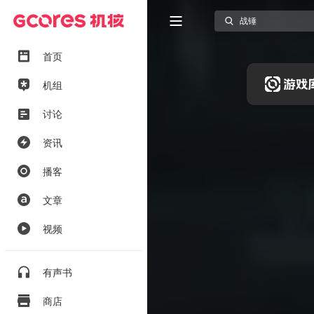
首页
机组
讨论
资讯
播客
文章
视频
有声书
商店