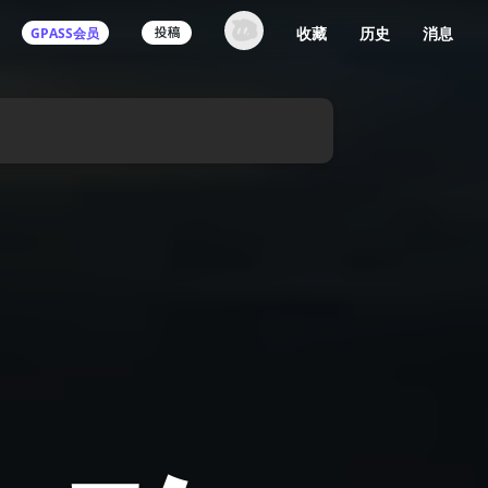
收藏
历史
消息
GPASS会员
登录机核你可以：
下载收藏播客节目
多端历史播放同步
发布内容动态/评论
关注喜欢的创作者
登录 / 注册