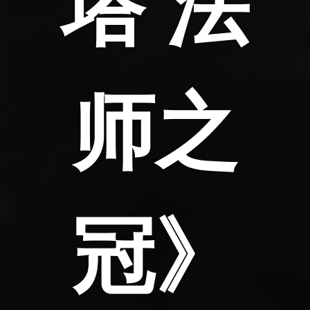
塔 法
师之
冠》