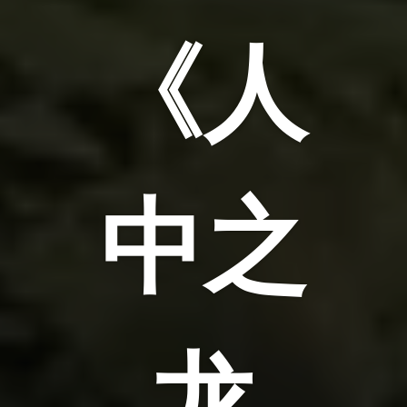
《人
中之
龙