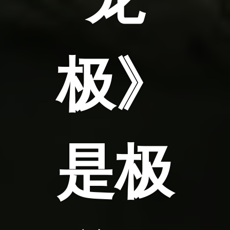
极》
是极