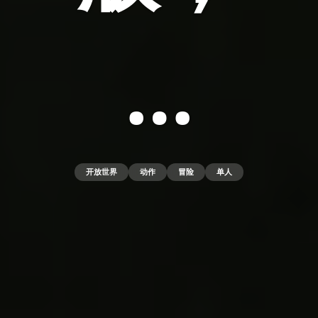
…
开放世界
动作
冒险
单人