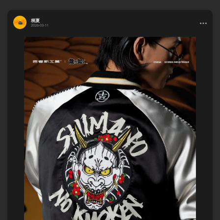
桐夏
2026-03-11