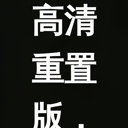
高清
重置
版，