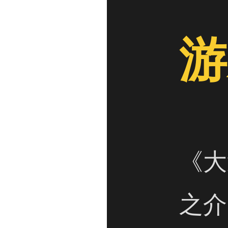
游
《大
之介