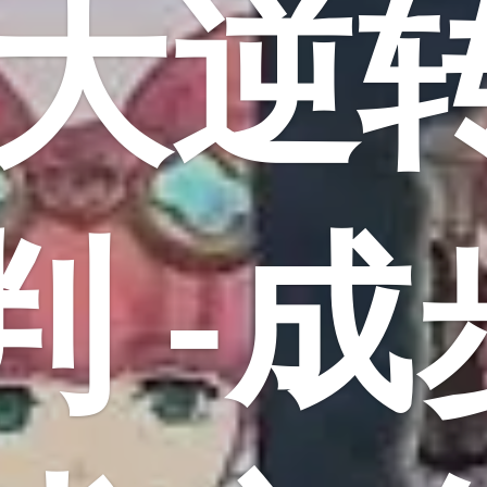
大逆
判 -