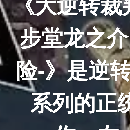
《大逆转裁判
步堂龙之介
险-》是逆
系列的正