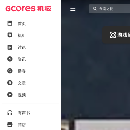
首页
机组
讨论
资讯
播客
文章
视频
有声书
商店