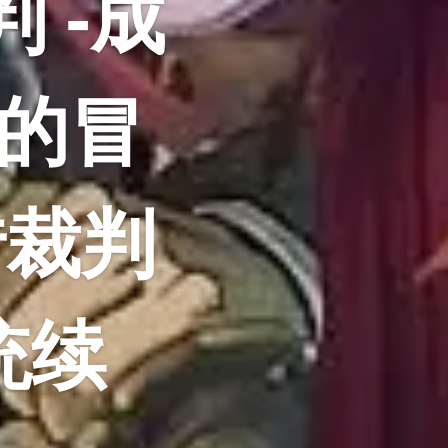
 -成
的冒
转裁判
统续