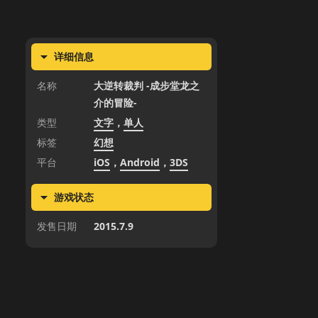
详细信息
名称
大逆转裁判 -成步堂龙之
介的冒险-
类型
文字
，
单人
标签
幻想
平台
iOS
，
Android
，
3DS
游戏状态
发售日期
2015.7.9