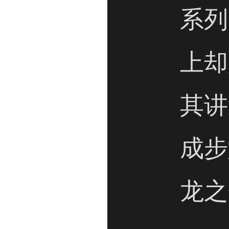
系列
上却
其讲
成步
龙之