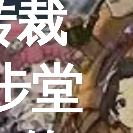
转裁
成步堂