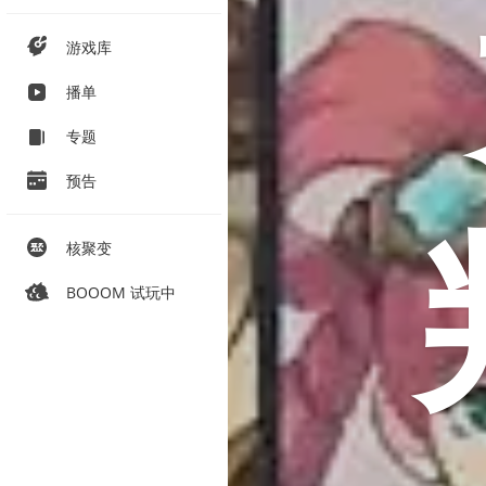
游戏库
播单
专题
预告
核聚变
BOOOM 试玩中