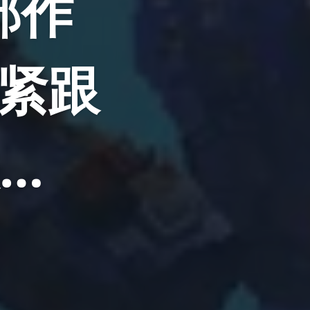
部作
紧跟
…