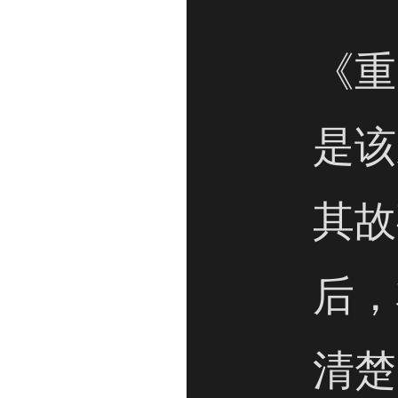
《重
是该
其故
后，
清楚