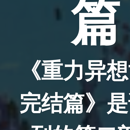
篇
《重力异想
完结篇》是