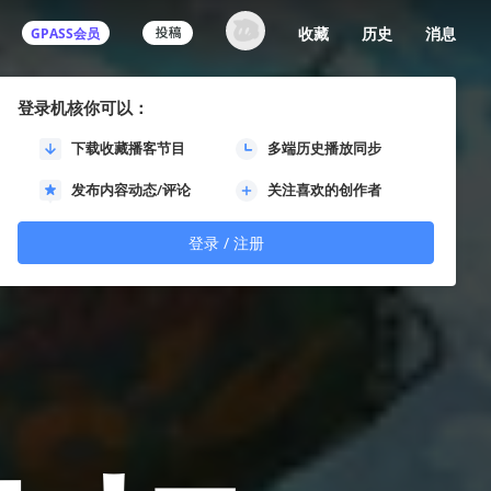
收藏
历史
消息
GPASS会员
登录机核你可以：
下载收藏播客节目
多端历史播放同步
发布内容动态/评论
关注喜欢的创作者
登录 / 注册