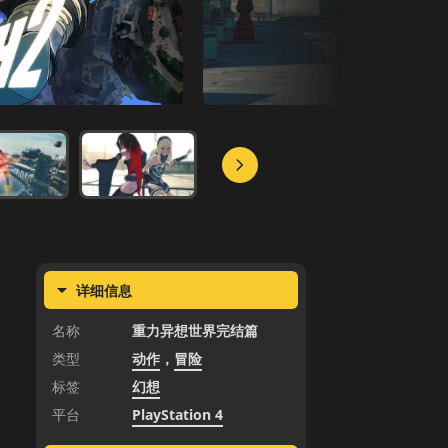
详细信息
名称
重力异想世界完结篇
类型
动作
，
冒险
标签
幻想
平台
PlayStation 4