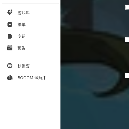
游戏库
播单
专题
预告
核聚变
BOOOM 试玩中