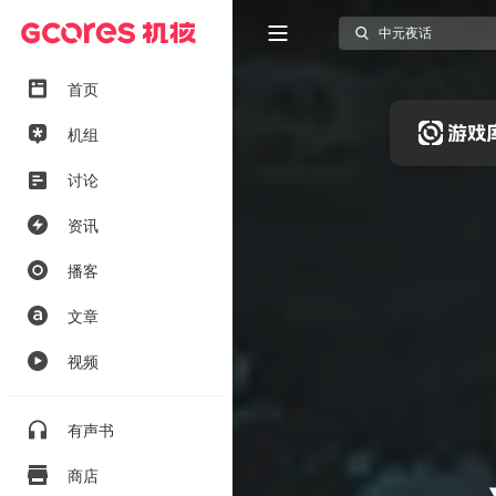
首页
机组
讨论
资讯
播客
文章
视频
有声书
商店