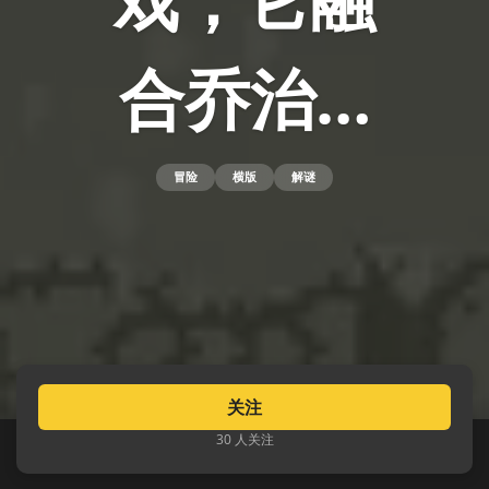
戏，它融
合乔治…
冒险
横版
解谜
关注
30 人关注