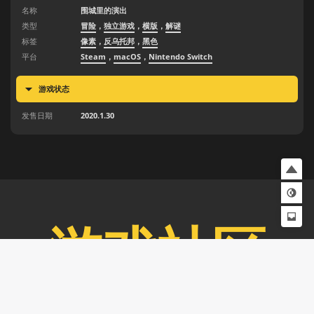
名称
围城里的演出
类型
冒险
，
独立游戏
，
横版
，
解谜
标签
像素
，
反乌托邦
，
黑色
平台
Steam
，
macOS
，
Nintendo Switch
游戏状态
发售日期
2020.1.30
游戏社区
动态
官方
推荐