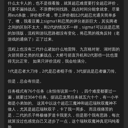
什么太卡人的，也不是很看脸，就算超忍难度要打全超忍评价，
只要不漏掉战点、不浪费时间找路、战点时间分能拿就拿、尽量
用eut杀敌，评价都不难，带上评价都比2代超忍光通关简单多
了。噢，我看豆瓣上sigma1和忍黑的评分差距巨大，其实两者
之间的区别不太大，和2代的情况不一样，sigma1可以说是忍黑
的加强版，流程和游玩思路都没有变化，将忍黑的视角反转（老
游戏的通病了）正了过来。
流程上也没有二代什么诸如什么地雷阵、九宫格对射、湖对面的
火箭筒群之类的坑爹战点，大桥弓箭直升机和2代那些一比也显
得无比正常。 如果只评价流程，我会给满分。
1代是忍者大刀传，2代是忍者棍子传，3代据说是忍者镰刀传。
但是，总会有但是。
任务模式有76个任务（永恒传说算一个），四个难度都要过一
遍，就要过304个任务。据说忍龙黑任务就五六十个，有一小半
都是小弟加的。 这其中以这个超忍三魔神和超忍瑞秋双魔神不
做人，尤其是超忍瑞秋双子，卡了我一周多。 而且很痛苦的
是，二代的爪子终极修罗道卡我更久，但是那个我有思路，每次
就算没过也感觉自己又进步了一点，这个瑞秋双魔神真尼玛纯看
脸。