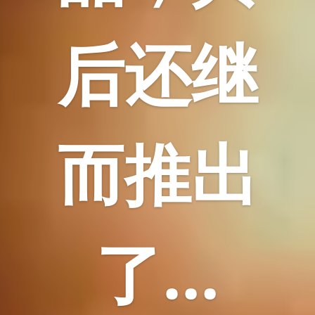
后还继
而推出
了…