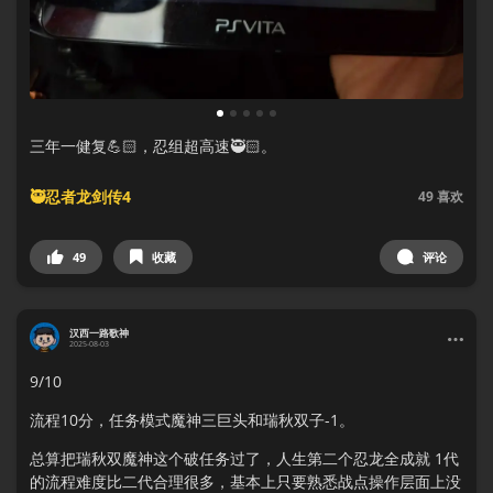
1
2
3
4
5
三年一健复💪🏻，忍组超高速🥷🏻。
🥷忍者龙剑传4
49
喜欢
49
收藏
评论
汉西一路歌神
2025-08-03
9/10
流程10分，任务模式魔神三巨头和瑞秋双子-1。
总算把瑞秋双魔神这个破任务过了，人生第二个忍龙全成就 1代
的流程难度比二代合理很多，基本上只要熟悉战点操作层面上没