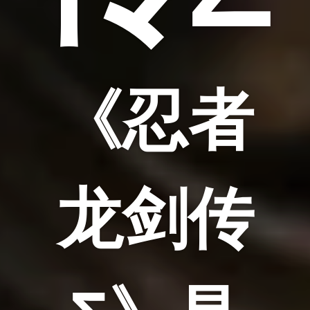
《忍者
龙剑传