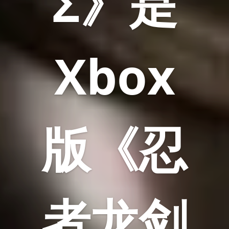
Σ》是
Xbox
版《忍
者龙剑