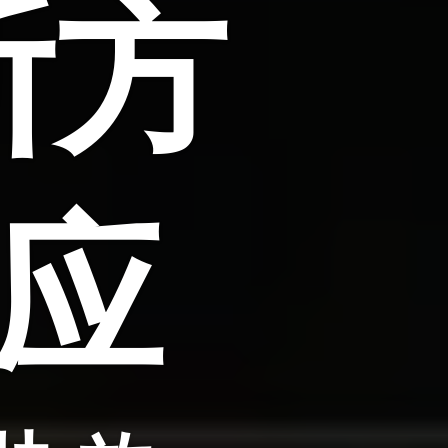
斯方
效应