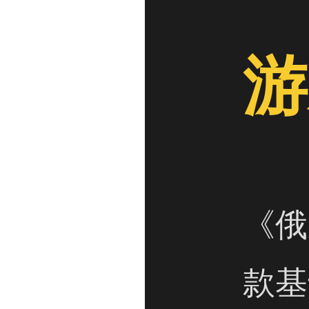
游
《俄
款基