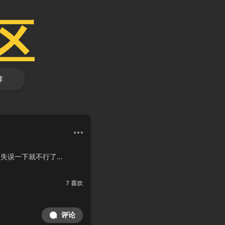
区
荐
…失误一下就不行了…
7
喜欢
评论