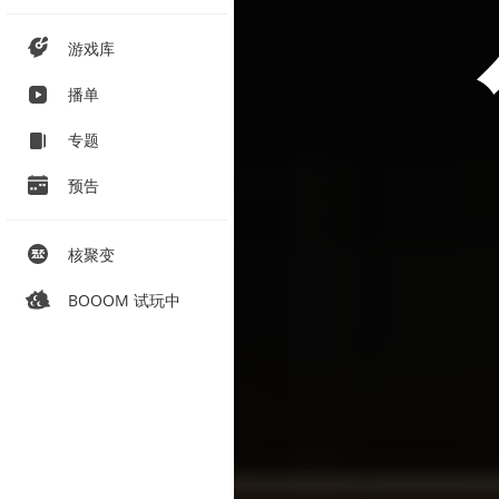
游戏库
播单
专题
预告
核聚变
BOOOM 试玩中