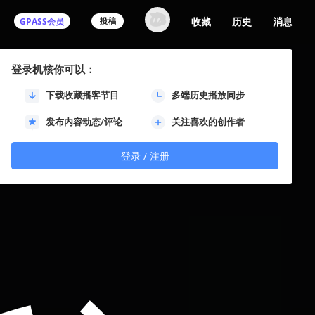
收藏
历史
消息
GPASS会员
登录机核你可以：
下载收藏播客节目
多端历史播放同步
发布内容动态/评论
关注喜欢的创作者
登录 / 注册