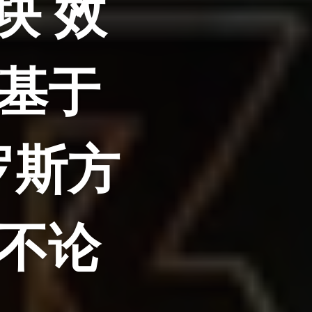
块 效
基于
罗斯方
不论