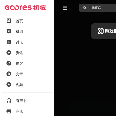
首页
机组
讨论
资讯
播客
文章
视频
有声书
商店