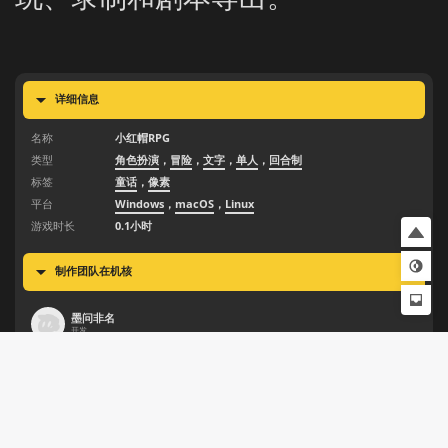
详细信息
名称
小红帽RPG
类型
角色扮演
，
冒险
，
文字
，
单人
，
回合制
标签
童话
，
像素
平台
Windows
，
macOS
，
Linux
游戏时长
0.1小时
制作团队在机核
墨问非名
开发
游戏状态
创建日期
2026.5.16
更新日期
2026.5.16