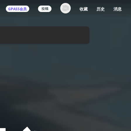
收藏
历史
消息
GPASS会员
登录机核你可以：
下载收藏播客节目
多端历史播放同步
发布内容动态/评论
关注喜欢的创作者
登录 / 注册