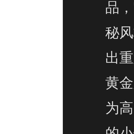
品，
秘风
出重
黄金
为高
的小