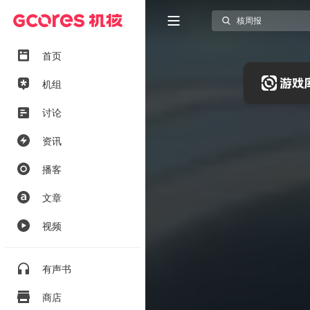
首页
机组
讨论
资讯
播客
文章
视频
有声书
商店