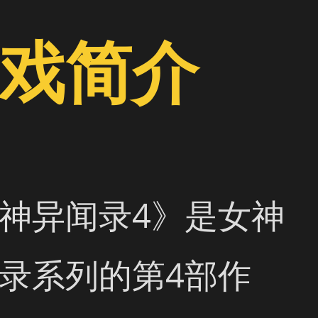
戏简介
神异闻录4》是女神
录系列的第4部作