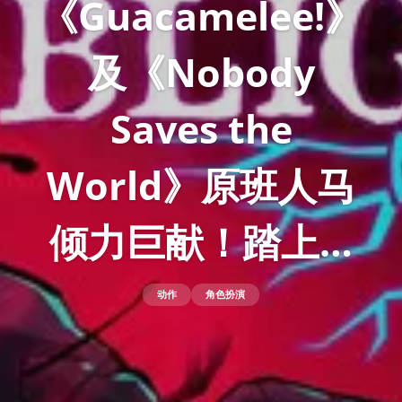
《Guacamelee!》
及《Nobody
Saves the
World》原班人马
倾力巨献！踏上…
动作
角色扮演