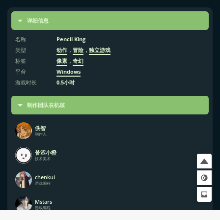
详细信息
名称
Pencil King
类型
动作
，
冒险
，
独立游戏
标签
像素
，
奇幻
平台
Windows
游戏时长
0.5小时
制作团队在机核
佚智
制作人
苦涩小橙
技术美术
chenkui
游戏编程
Mstars
游戏编程