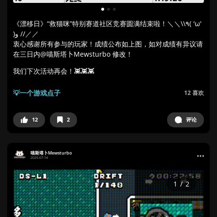
1
2
3
《漂移日》“救猫咪”特别赛道社区竞赛圆满结束啦！＼＼\\٩( 'ω'
)و //／／
衷心感谢所有参与的玩家！成绩公布如上图，如对成绩有异议请
在三日内@喵斯塔卜Mewsturbo 修改！
我们下次活动再会！👾👾👾
💡一个游戏点子
12
喜欢
12
2
评论
喵斯塔卜Mewsturbo
2025-07-14
1
/
2