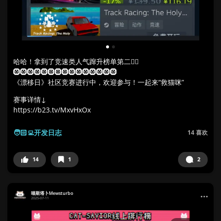
1
2
哈哈！拿到了竞速类人气蹿升榜单第二✌🏻
🛞🛞🛞🛞🛞🛞🛞🛞🛞🛞🛞🛞🛞🛞🛞
《漂移日》社区竞赛进行中，欢迎参与！一起来“救猫咪”
赛事详情↓
https://b23.tv/MxvHxOx
🧑🏻‍💻开发日志
14
喜欢
14
1
2
喵斯塔卜Mewsturbo
2025-07-11