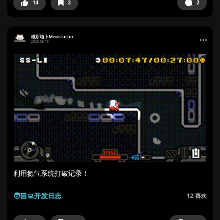
14
2
2
喵斯塔卜Mewsturbo
2025-06-19
利用氮气系统打破记录！
🧑🏻‍💻开发日志
12
喜欢