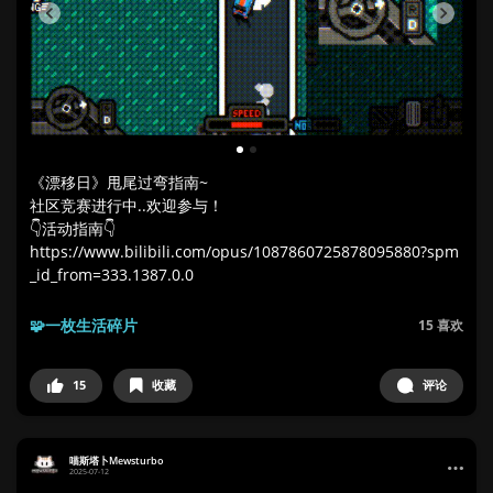
1
2
《漂移日》甩尾过弯指南~
社区竞赛进行中..欢迎参与！
👇活动指南👇
https://www.bilibili.com/opus/1087860725878095880?spm
_id_from=333.1387.0.0
🧩一枚生活碎片
15
喜欢
15
收藏
评论
喵斯塔卜Mewsturbo
2025-07-12