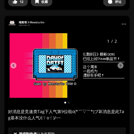
12
收藏
评论
喵斯塔卜Mewsturbo
2025-06-13
1
/
2
1
2
​好消息是竞速类Tag下人气第9位啦o(*￣▽￣*)ブ坏消息是此Ta
g基本没什么人气/(ㄒoㄒ)/~~
游戏制作者
认为有帮助