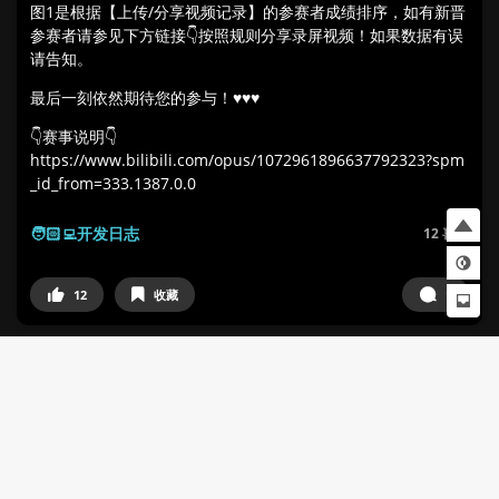
图1是根据【上传/分享视频记录】的参赛者成绩排序，如有新晋
参赛者请参见下方链接👇按照规则分享录屏视频！如果数据有误
请告知。
最后一刻依然期待您的参与！♥♥♥
👇赛事说明👇
https://www.bilibili.com/opus/1072961896637792323?spm
_id_from=333.1387.0.0
🧑🏻‍💻开发日志
12
喜欢
12
收藏
1
喵斯塔卜Mewsturbo
2025-06-05
1
/
4