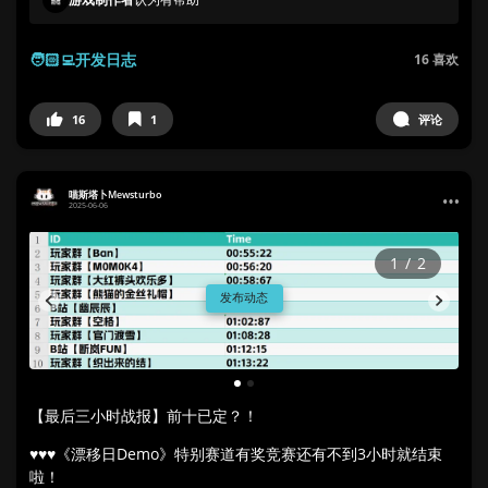
🧑🏻‍💻开发日志
16
喜欢
16
1
评论
喵斯塔卜Mewsturbo
2025-06-06
1
/
2
发布动态
1
2
【最后三小时战报】前十已定？！
♥♥♥《漂移日Demo》特别赛道有奖竞赛还有不到3小时就结束
啦！