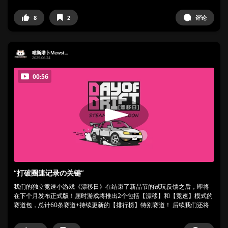
8
2
评论
喵斯塔卜Mewst...
2025-06-24
00:56
“打破圈速记录の关键”
我们的独立竞速小游戏《漂移日》在结束了新品节的试玩反馈之后，即将
在下个月发布正式版！届时游戏将推出2个包括【漂移】和【竞速】模式的
赛道包，总计60条赛道+持续更新的【排行榜】特别赛道！ 后续我们还将
会...