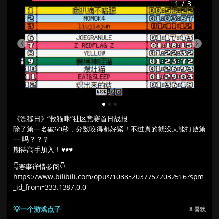
1
/
3
1
2
3
《漂移日》“救猫咪”社区竞赛首日战报！
除了第一名破60秒，分数咬得都好紧！不过真的就没人能打败第
一 吗？？？
期待高手加入！♥♥♥
👇赛事详情参阅👇
https://www.bilibili.com/opus/1088320377572032516?spm
_id_from=333.1387.0.0
💡一个游戏点子
8
喜欢