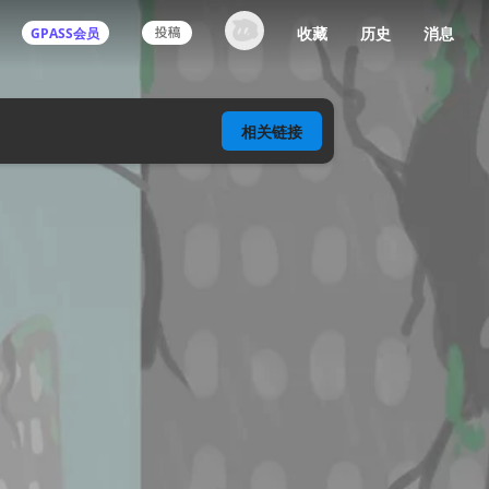
收藏
历史
消息
GPASS会员
登录机核你可以：
相关
链接
下载收藏播客节目
多端历史播放同步
发布内容动态/评论
关注喜欢的创作者
登录 / 注册