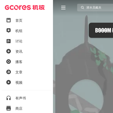
首页
机组
讨论
资讯
播客
文章
视频
有声书
商店