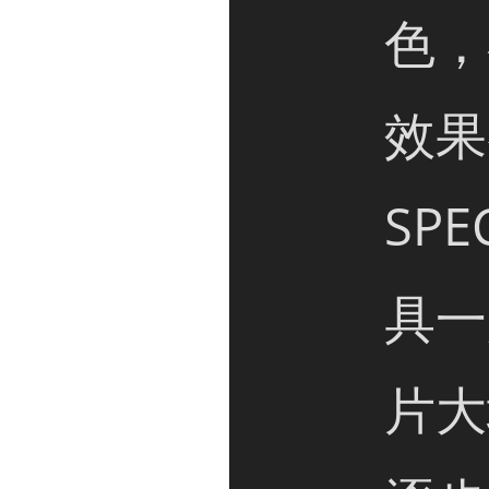
色，
效果
SP
具一
片大