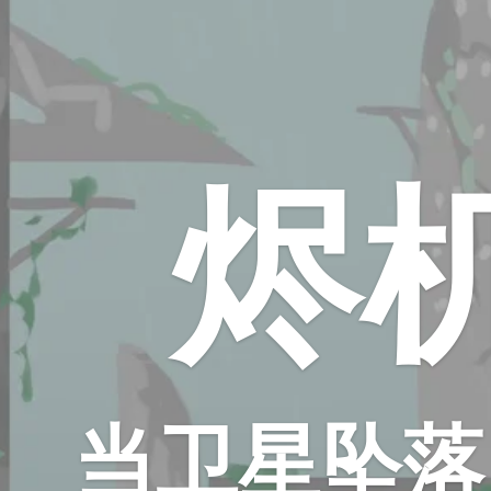
烬
当卫星坠落