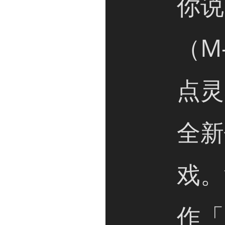
你说
（M
点灵
全新
戏。
作「P