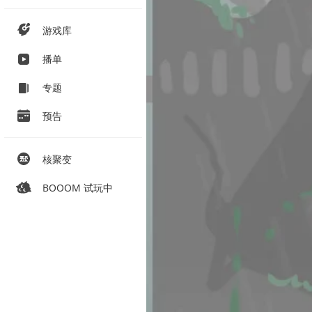
游戏库
播单
专题
预告
核聚变
BOOOM 试玩中