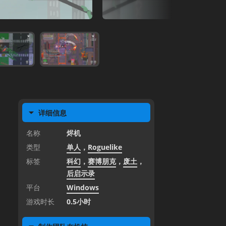
详细信息
名称
烬机
类型
单人
，
Roguelike
标签
科幻
，
赛博朋克
，
废土
，
后启示录
平台
Windows
游戏时长
0.5小时