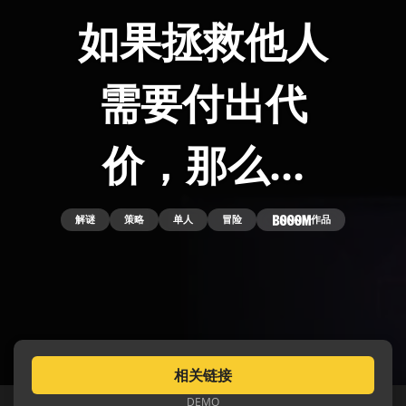
如果拯救他人
需要付出代
价，那么...
解谜
策略
单人
冒险
作品
相关链接
DEMO