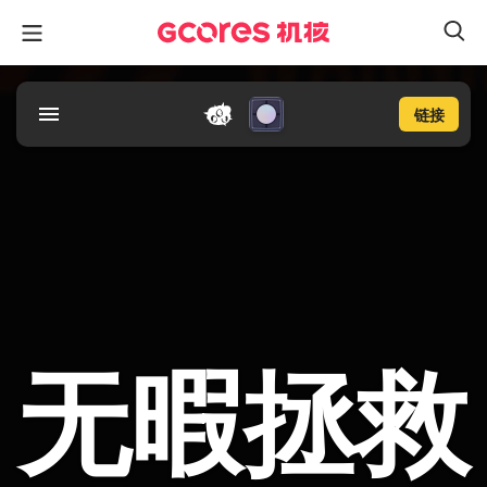
链接
无暇拯救