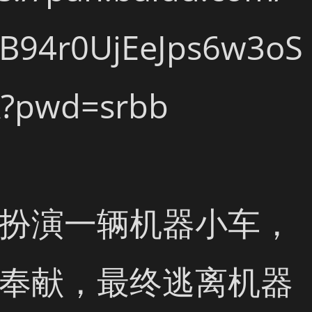
oB94r0UjEeJps6w3oS
A?pwd=srbb

扮演一辆机器小车，
奉献，最终逃离机器