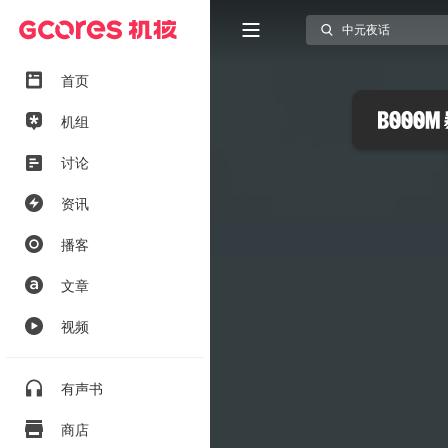
首页
机组
讨论
资讯
播客
文章
视频
有声书
商店