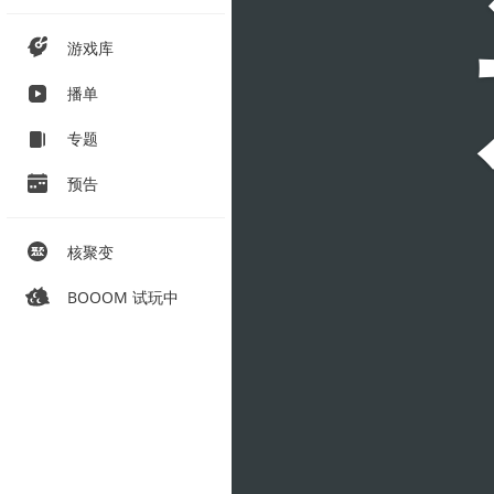
游戏库
播单
专题
预告
核聚变
BOOOM 试玩中