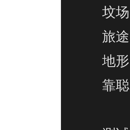
坟场
旅途
地形
靠聪