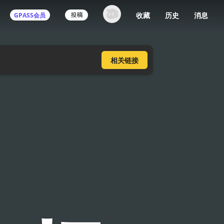
收藏
历史
消息
GPASS会员
登录机核你可以：
相关
链接
下载收藏播客节目
多端历史播放同步
发布内容动态/评论
关注喜欢的创作者
登录 / 注册