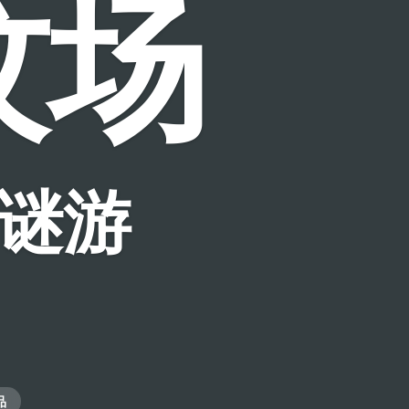
坟场
谜游
品