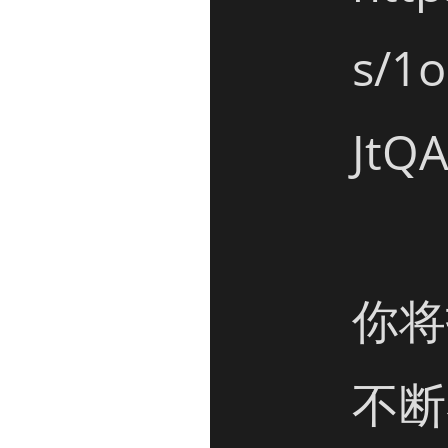
s/1
JtQ
你将
不断