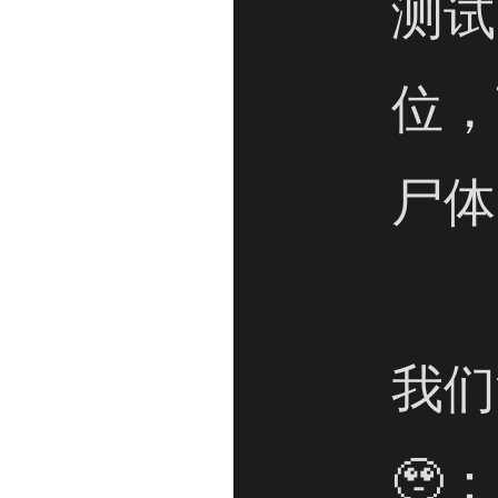
测试
位，
尸体
我们
🥹：
