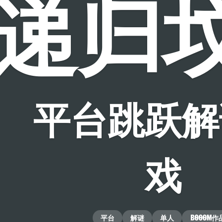
递归
平台跳跃解
戏
平台
解谜
单人
作