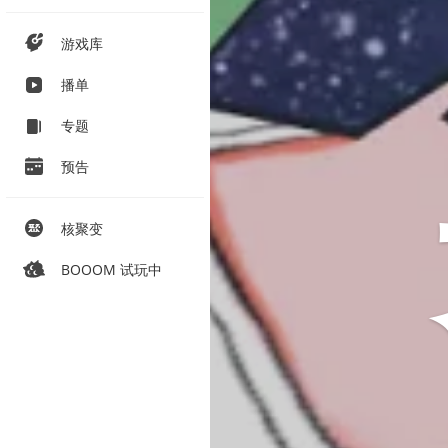
游戏库
播单
专题
预告
核聚变
BOOOM 试玩中