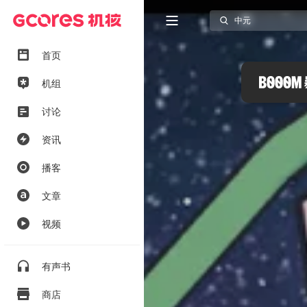
首页
机组
讨论
资讯
播客
文章
视频
有声书
商店