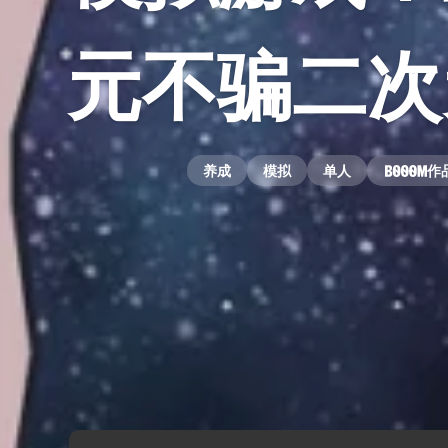
元不骗二次
养成
模拟
单人
作