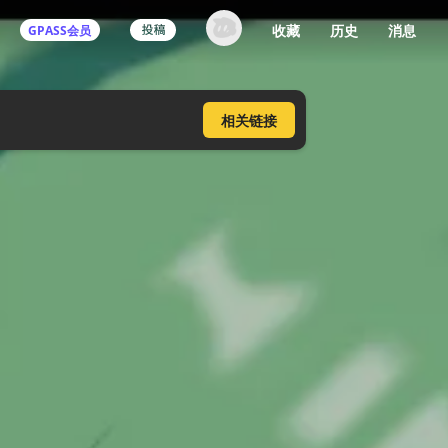
收藏
历史
消息
GPASS会员
登录机核你可以：
相关
链接
下载收藏播客节目
多端历史播放同步
发布内容动态/评论
关注喜欢的创作者
登录 / 注册