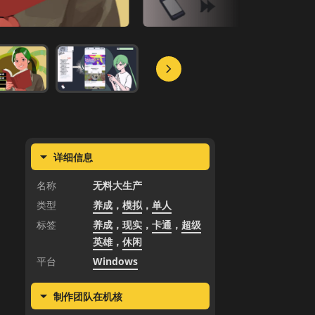
详细信息
名称
无料大生产
类型
养成
，
模拟
，
单人
标签
养成
，
现实
，
卡通
，
超级
英雄
，
休闲
平台
Windows
制作团队在机核