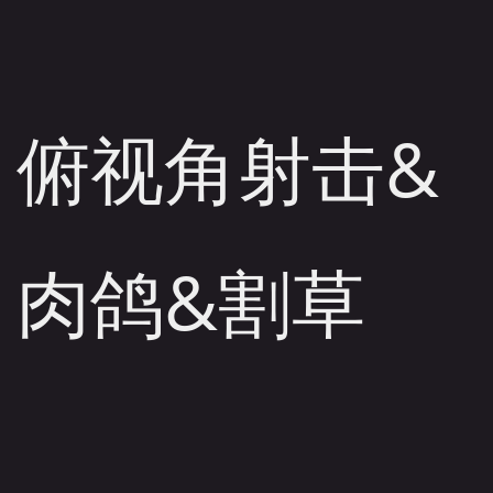
俯视角射击&
肉鸽&割草
