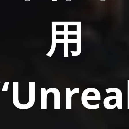
用
“Unrea