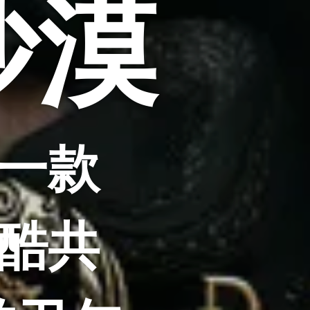
沙漠
一款
酷共