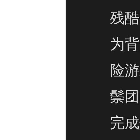
残酷
为背
险游
鬃团
完成