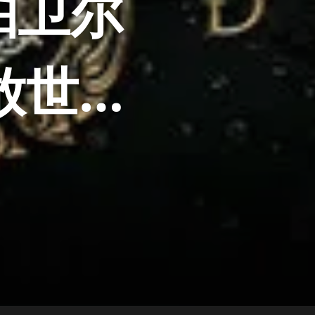
帕卫尔
放世…