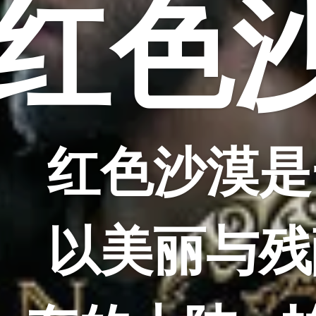
红色
红色沙漠是
以美丽与残