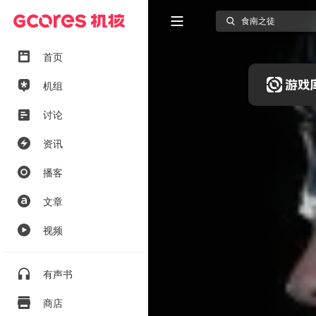
首页
机组
讨论
资讯
播客
文章
视频
有声书
商店