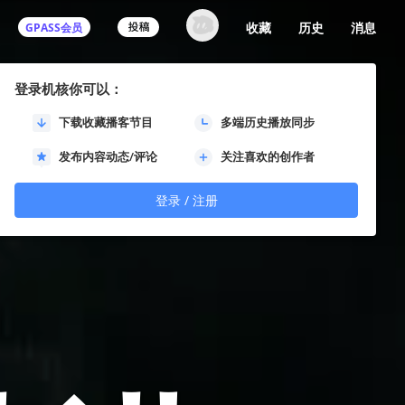
收藏
历史
消息
GPASS会员
登录机核你可以：
下载收藏播客节目
多端历史播放同步
发布内容动态/评论
关注喜欢的创作者
登录 / 注册