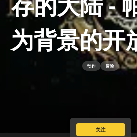
存的大陆 - 
为背景的开
动作
冒险
关注