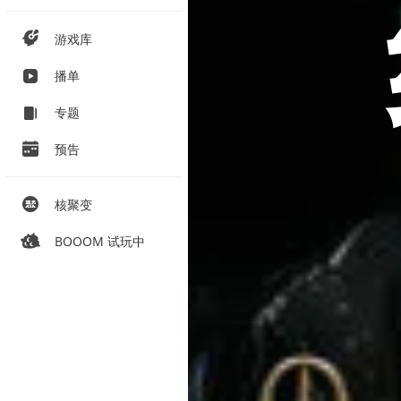
游戏库
播单
专题
预告
核聚变
BOOOM 试玩中