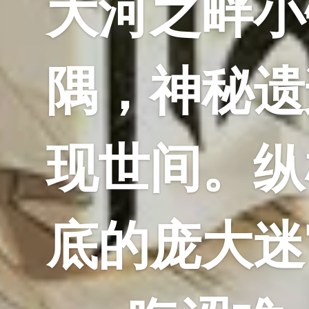
大河之畔小
隅，神秘遗
现世间。纵
底的庞大迷