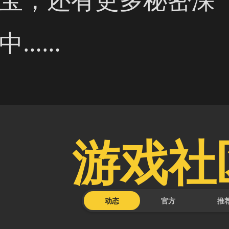
中……
游戏社
动态
官方
推