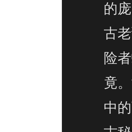
的庞
古老
险者
竟。
中的
古秘