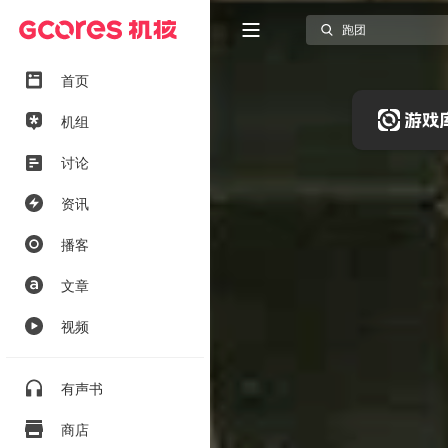
首页
机组
讨论
资讯
播客
文章
视频
有声书
商店