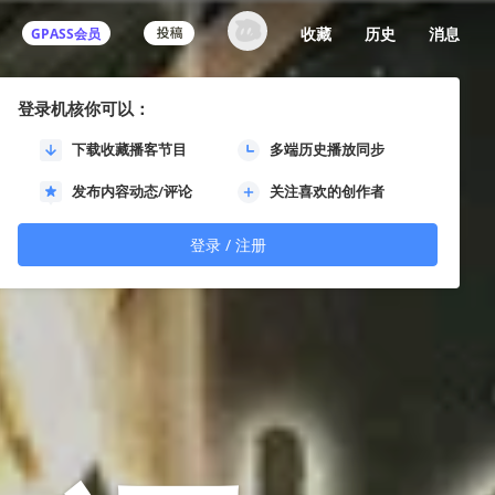
收藏
历史
消息
GPASS会员
登录机核你可以：
下载收藏播客节目
多端历史播放同步
发布内容动态/评论
关注喜欢的创作者
登录 / 注册