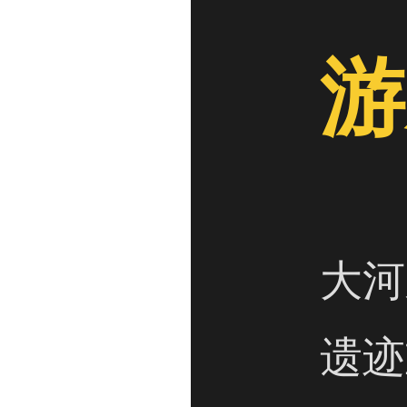
游
大河
遗迹