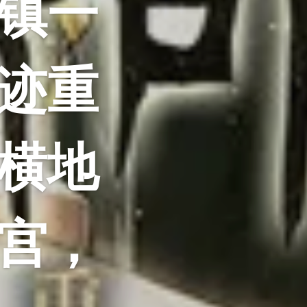
镇一
迹重
横地
宫，