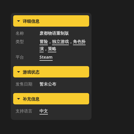
详细信息
名称
废都物语重制版
类型
冒险
，
独立游戏
，
角色扮
演
，
策略
平台
Steam
游戏状态
发售日期
暂未公布
补充信息
支持语言
中文