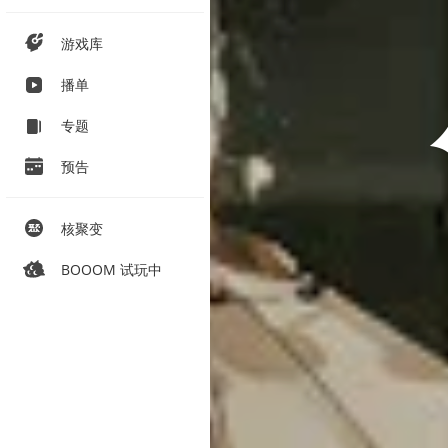
游戏库
播单
专题
预告
核聚变
BOOOM 试玩中