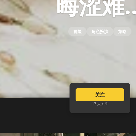
晦涩难
冒险
角色扮演
策略
关注
17 人关注