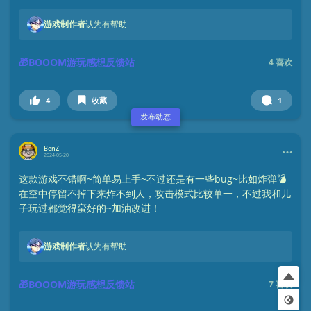
游戏制作者
认为有帮助
🎁BOOOM游玩感想反馈站
4
喜欢
4
收藏
1
发布动态
BenZ
2024-05-20
这款游戏不错啊~简单易上手~不过还是有一些bug~比如炸弹💣
在空中停留不掉下来炸不到人，攻击模式比较单一，不过我和儿
子玩过都觉得蛮好的~加油改进！
游戏制作者
认为有帮助
🎁BOOOM游玩感想反馈站
7
喜欢