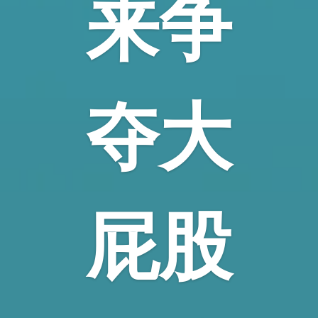
来争
夺大
屁股