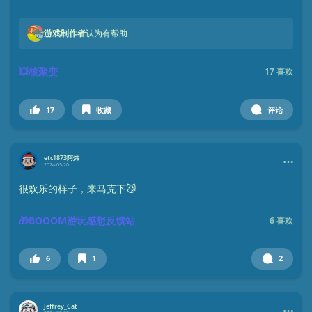
游戏制作者
认为有帮助
💥核聚变
17
喜欢
17
收藏
评论
etc1873阿炜
2024-05-20
很欢乐的样子，来马克下😼
🎁BOOOM游玩感想反馈站
6
喜欢
6
1
2
Jeffrey_Cat