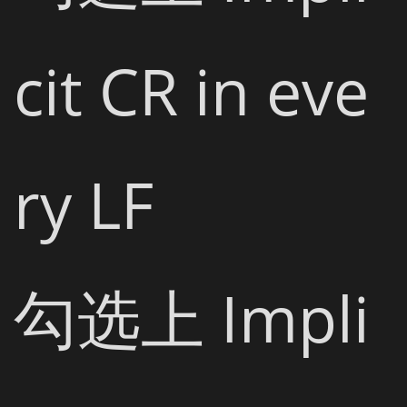
cit CR in eve
ry LF

勾选上 Impli