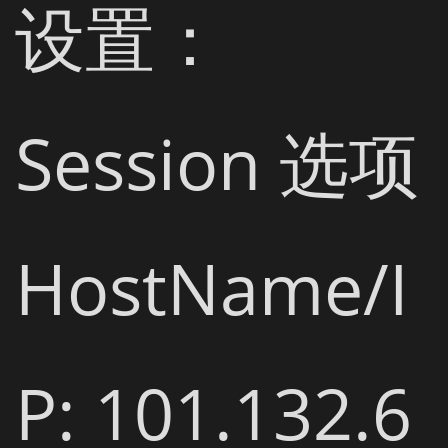
设置：

Session 选项

HostName/I
P: 101.132.6