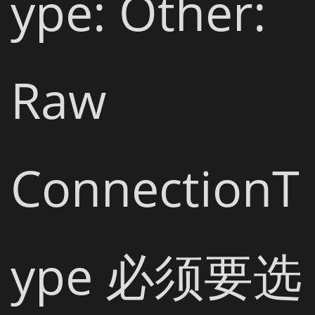
ype: Other: 
Raw

ConnectionT
ype 必须要选