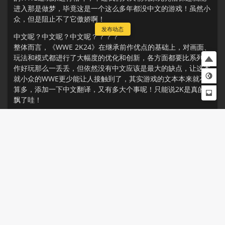
进入那是做梦，毕竟这是一个这么多年都没中文的游戏！虽然小
众，但是阻止不了它傲娇啊！
发布动态
中文呢？中文呢？中文呢？？？？
整体而言，《WWE 2K24》在继承前作优点的基础上，对画面、
玩法和模式都进行了大幅度的优化和创新，各方面都要比系列前
作好玩那么一丢丢，但依然没有中文应该是最大的缺点，让这本
就小众的WWE更少能让人接触到了，其实游戏的文本本来就不
算多，添加一下中文翻译，又有多大个事呢！只能说2K是真的
飘了哇！
本评测来自鉴赏家-无心
🎮关于这个游戏的感受
0
喜欢
喜欢
收藏
评论
BigfanFan
2024-02-06