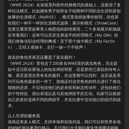
《WWE 2K24》在保留系列前作经典模式的基础上，还新添了多
种玩法模式，比如拥有男子组和女子组两种不同职业生涯和原创
故事的生涯模式（MyRISE），模式里虽然故事性较弱，但也算
给我们一种不一样的生涯模式选择；展示柜模式（ShowCase）
也更注重背景故事里人物恩怨的剧情展现，二十多场展示柜挑战
在等着我们；还有可以买卖交易选手的经理模式（My GM）供
我们体验当职业经理的爽感！至于那个抽卡模式（My Factio
n），正经人谁抽卡，主打一抽一个不吱声！
真实的角色库甚至还覆盖了真实裁判！
《WWE 2K24》里包含了200多名WWE里的真实角色，无论是
如今还活跃在赛场上的知名摔跤明星，还是那些已退役的传奇人
物，甚至是现实里有名的裁判，在这里都可以找到，这应该是系
列可玩角色最多的一作了。游戏还对这些角色的特点进行了相当
细致的还原，不仅包括他们的必杀技和标志性动作，还包括他们
的个性特征、擂台表现以及与其他摔跤手的互动。玩家可以根据
自己的喜好选择不同的摔跤手，并在比赛中尝试他们的招式和战
术。
让人失望的服务器
游戏还有多人模式，支持本地和在线对战，我们可以和世界各地
的WWE迷玩家进行格斗，不过我们大天朝玩家先凭借裸连就能