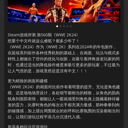
1
2
3
4
5
Steam游戏评测 第560期《WWE 2K24》
想要个中文咋就这么难呢？都多少年了！
《WWE 2K24》作为《WWE 2K》系列在2024年的年包新作，
在延续系列前作各种优秀机制的基础上，在画面、玩法与模式多
样性上都做出了些许的优化与创新，在吸引着摔角迷老玩家的同
时，也通过适当的降低操作难度来吸引更多的新玩家，不过最为
让人气愤的是，游戏竟然还是没有中文！！！
更为精致的画面和建模
《WWE 2K24》的画面对比前作有着明显的提升。无论是角色建
模、还是场地场景设计，各处细节都相当的精致，从角色的肌肉
线条到面部表情，都能让人一眼就感受到角色身上隐藏着静待爆
发的蛮力，比赛时角色的每次出手都充满力量感，那种拳拳到肉
的碰撞感，加上擂台周围观众的欢呼和比赛氛围的渲染都相当到
位，让我们游玩过程平添几分沉浸代入感。
新添多种玩法可供游玩