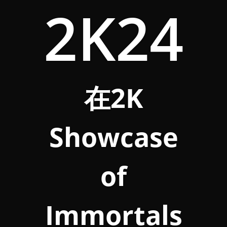
2K24
在2K
Showcase
of
Immortals