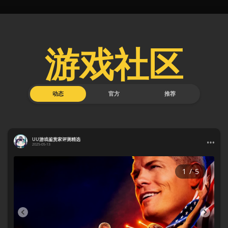
游戏社区
动态
官方
推荐
UU游戏鉴赏家评测精选
2025-05-13
1
/
5