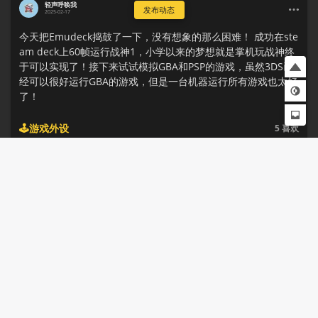
轻声呼唤我
发布动态
2025-02-17
今天把Emudeck捣鼓了一下，没有想象的那么困难！ 成功在ste
am deck上60帧运行战神1，小学以来的梦想就是掌机玩战神终
于可以实现了！接下来试试模拟GBA和PSP的游戏，虽然3DS已
经可以很好运行GBA的游戏，但是一台机器运行所有游戏也太好
了！
🕹️游戏外设
5
喜欢
5
收藏
2
南風道人
2024-02-10