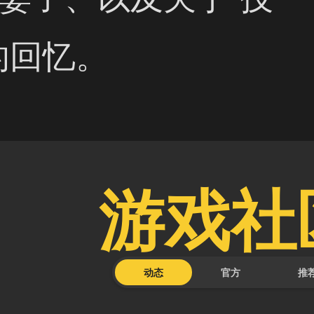
的回忆。 
游戏社
动态
官方
推