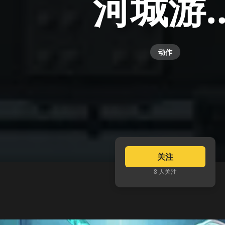
河城游
动作
关注
8 人关注