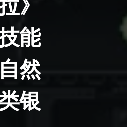
拉》
技能
自然
类银