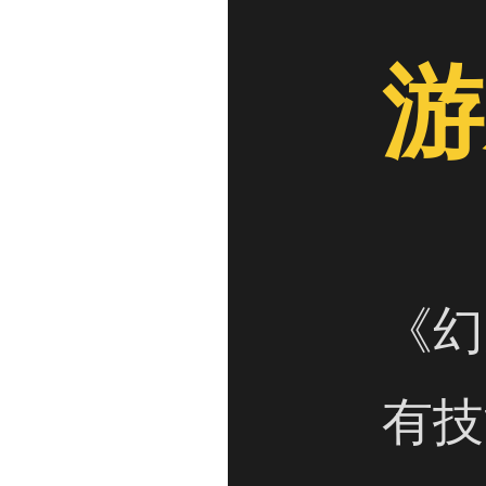
游
《幻
有技