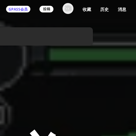
收藏
历史
消息
GPASS会员
登录机核你可以：
下载收藏播客节目
多端历史播放同步
发布内容动态/评论
关注喜欢的创作者
登录 / 注册