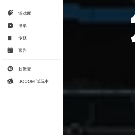
游戏库
播单
专题
预告
核聚变
BOOOM 试玩中