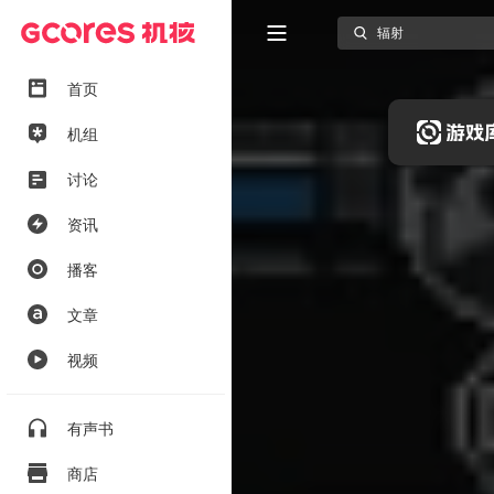
首页
机组
讨论
资讯
播客
文章
视频
有声书
商店