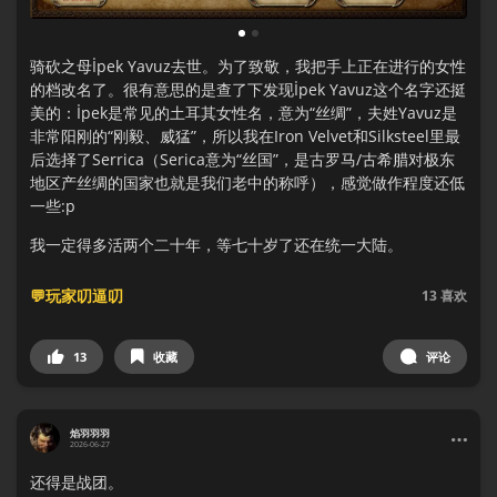
1
2
骑砍之母İpek Yavuz去世。为了致敬，我把手上正在进行的女性
的档改名了。很有意思的是查了下发现İpek Yavuz这个名字还挺
美的：İpek是常见的土耳其女性名，意为“丝绸”，夫姓Yavuz是
非常阳刚的“刚毅、威猛”，所以我在Iron Velvet和Silksteel里最
后选择了Serrica（Serica意为“丝国”，是古罗马/古希腊对极东
地区产丝绸的国家也就是我们老中的称呼），感觉做作程度还低
一些:p
我一定得多活两个二十年，等七十岁了还在统一大陆。
💬玩家叨逼叨
13
喜欢
13
收藏
评论
焰羽羽羽
2026-06-27
还得是战团。