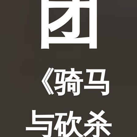
团
《骑马
与砍杀