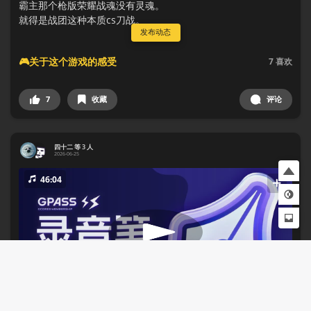
霸主那个枪版荣耀战魂没有灵魂。
就得是战团这种本质cs刀战。
发布动态
🎮关于这个游戏的感受
7
喜欢
7
收藏
评论
四十二 等 3 人
2026-06-25
46:04