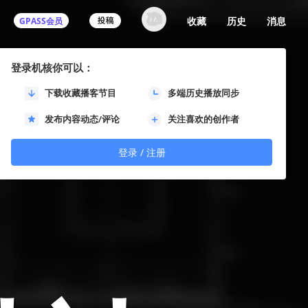
收藏
历史
消息
GPASS会员
登录机核你可以：
相关
链接
下载收藏播客节目
多端历史播放同步
发布内容动态/评论
关注喜欢的创作者
登录 / 注册