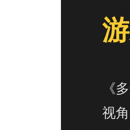
游
《多
视角