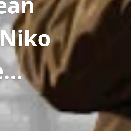
ean
 Niko
re…