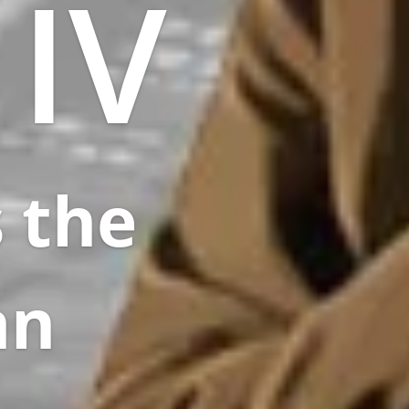
 IV
 the
an