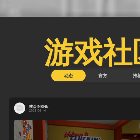
游戏社
动态
官方
推
核众INRFik
2025-06-14