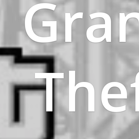
Gra
The