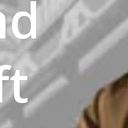
nd
ft