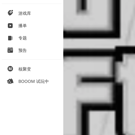
游戏库
播单
专题
预告
核聚变
BOOOM 试玩中