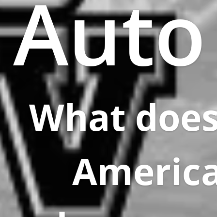
Auto
What does
Americ