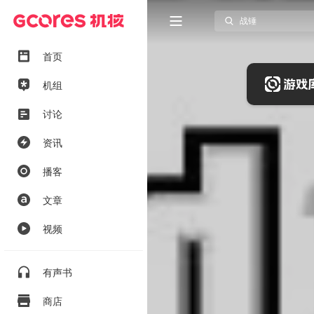
首页
机组
讨论
资讯
播客
文章
视频
有声书
商店