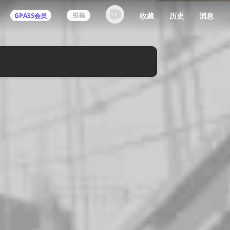
收藏
历史
消息
GPASS会员