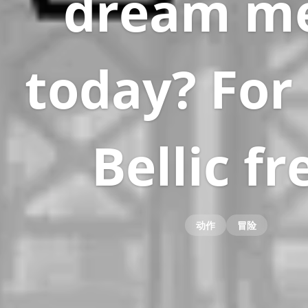
dream m
today? For
Bellic f
动作
冒险