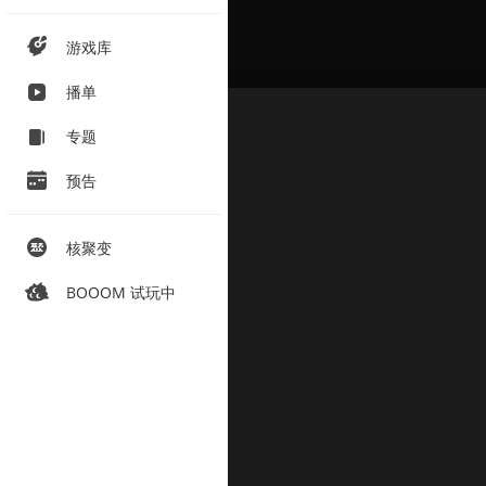
游戏库
播单
专题
预告
核聚变
BOOOM 试玩中