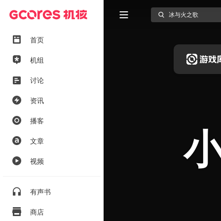
首页
机组
讨论
资讯
播客
文章
视频
有声书
商店