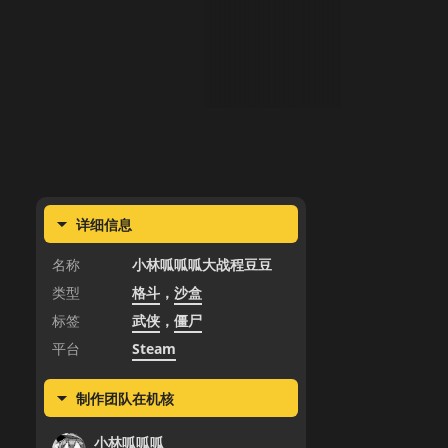
详细信息
名称
小林呱呱呱大战程豆豆
类型
格斗
，
沙盒
标签
武侠
，
僵尸
平台
Steam
制作团队在机核
小林呱呱呱