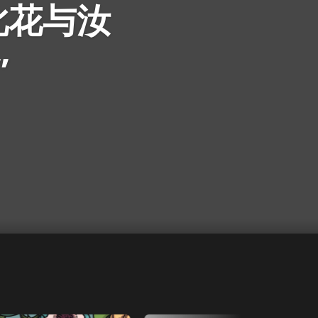
此花与汝
”