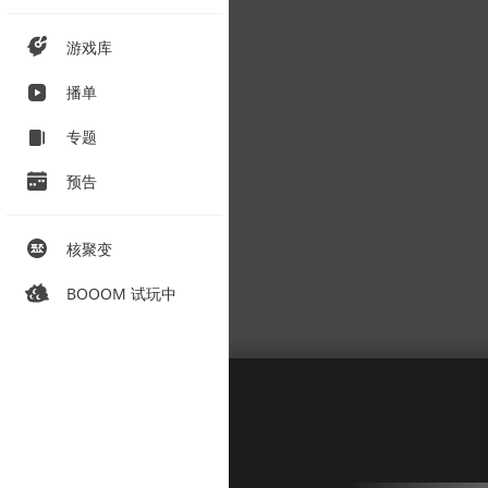
游戏库
播单
专题
预告
核聚变
BOOOM 试玩中