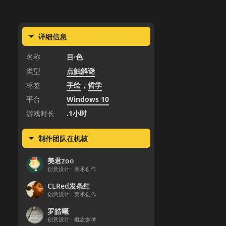
详细信息
名称
目·色
类型
点触解谜
标签
手绘
，
哲学
平台
Windows 10
游戏时长
.1小时
制作团队在机核
美君zoo
创意设计 · 美术创作
CLRed发条红
创意设计 · 美术创作
罗皓曦
创意设计 · 概念参考