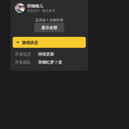
郭蝈蝈儿
创意设计 · 概念参考
及其余
1
位制作者
显示全部
游戏状态
开发状态
持续更新
开发团队
美蝈红萝卜套