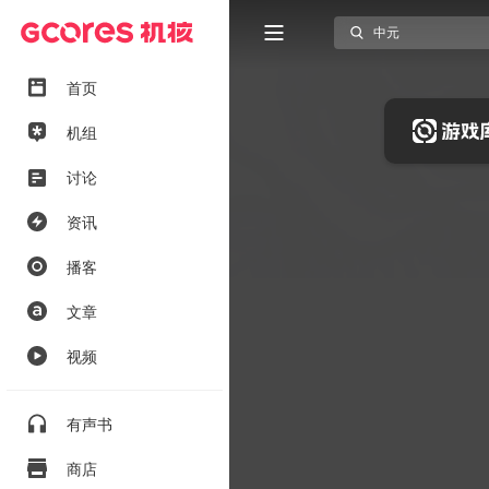
首页
机组
讨论
资讯
播客
文章
视频
有声书
商店