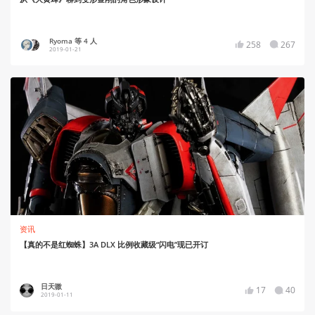
Ryoma 等 4 人
258
267
2019-01-21
资讯
【真的不是红蜘蛛】3A DLX 比例收藏级“闪电”现已开订
日天嗷
17
40
2019-01-11