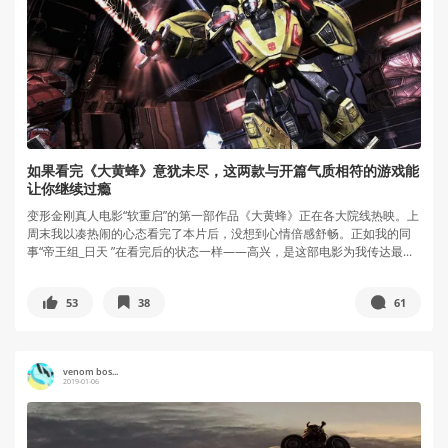
如果看完《大黄蜂》意犹未尽，这两款与开篇气质相符的游戏能
让你继续过瘾
变形金刚真人电影“软重启”的第一部作品《大黄蜂》正在各大院线热映。上
周末我以凑热闹的心态看完了本片后，没想到心情倍感舒畅。正如我的同
事“帝王组_日天 ”在看完后的状态一样——高兴，是这部电影为我传达最...
53
38
61
venom bos...
2019-01-06