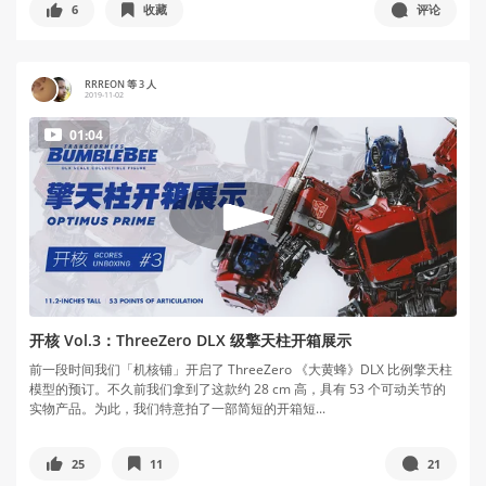
6
收藏
评论
RRREON 等 3 人
2019-11-02
01:04
开核 Vol.3：ThreeZero DLX 级擎天柱开箱展示
前一段时间我们「机核铺」开启了 ThreeZero 《大黄蜂》DLX 比例擎天柱
模型的预订。不久前我们拿到了这款约 28 cm 高，具有 53 个可动关节的
实物产品。为此，我们特意拍了一部简短的开箱短...
25
11
21