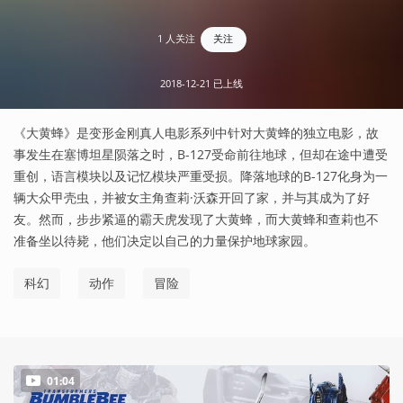
1 人关注
关注
2018-12-21 已上线
《大黄蜂》是变形金刚真人电影系列中针对大黄蜂的独立电影，故
事发生在塞博坦星陨落之时，B-127受命前往地球，但却在途中遭受
重创，语言模块以及记忆模块严重受损。降落地球的B-127化身为一
辆大众甲壳虫，并被女主角查莉·沃森开回了家，并与其成为了好
友。然而，步步紧逼的霸天虎发现了大黄蜂，而大黄蜂和查莉也不
准备坐以待毙，他们决定以自己的力量保护地球家园。
科幻
动作
冒险
01:04