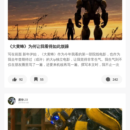
《大黄蜂》为何让我看得如此烦躁
写在前面 新年伊始，《大黄蜂》作为今年我看的第一部院线电影，也作为
我去年曾期待过（或许）的大ip独立电影，让我觉得非常生气。我生气到不
仅在朋友圈里骂了一遍，还要来机核再骂一遍。撰写本文时，我不止一次
地...
92
55
242
露骨L33
2019-01-05