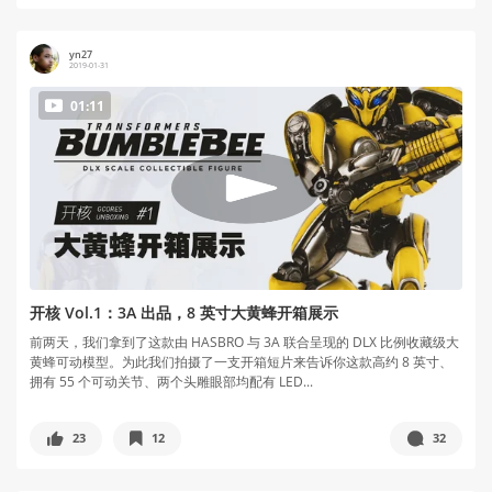
yn27
2019-01-31
01:11
开核 Vol.1：3A 出品，8 英寸大黄蜂开箱展示
前两天，我们拿到了这款由 HASBRO 与 3A 联合呈现的 DLX 比例收藏级大
黄蜂可动模型。为此我们拍摄了一支开箱短片来告诉你这款高约 8 英寸、
拥有 55 个可动关节、两个头雕眼部均配有 LED...
23
12
32