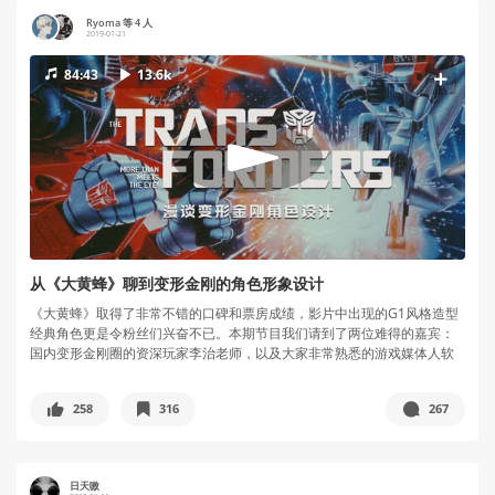
Ryoma 等 4 人
2019-01-21
84:43
13.6k
从《大黄蜂》聊到变形金刚的角色形象设计
《大黄蜂》取得了非常不错的口碑和票房成绩，影片中出现的G1风格造型
经典角色更是令粉丝们兴奋不已。本期节目我们请到了两位难得的嘉宾：
国内变形金刚圈的资深玩家李治老师，以及大家非常熟悉的游戏媒体人软
体动物...
258
316
267
日天嗷