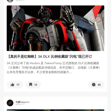
2019-01-11
【真的不是红蜘蛛】3A DLX 比例收藏级“闪电”现已开订
3A 正式公布了由 Hasbro 及 TakaraTomy 正式授权的 DLX 比例收藏级
《大黄蜂》“闪电”的成品图及详细信息，并开启预订。 自电影《大黄蜂》
公布先导预告片以来，不少变形金刚粉丝就被片...
17
15
40
札幌Sapporo
2019-01-11