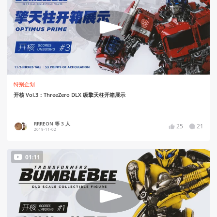
特别企划
开核 Vol.3：ThreeZero DLX 级擎天柱开箱展示
RRREON 等 3 人
25
21
2019-11-02
01:11