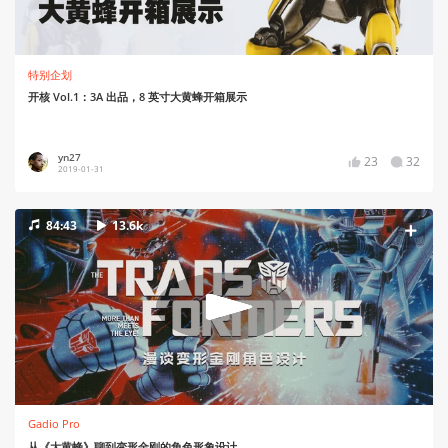
特别企划
开核 Vol.1：3A 出品，8 英寸大黄蜂开箱展示
yn27
23
32
2019-01-31
84:43
13.6k
Gadio Pro
从《大黄蜂》聊到变形金刚的角色形象设计