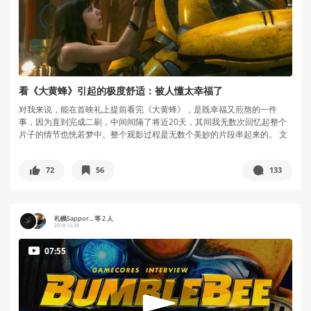
看《大黄蜂》引起的极度舒适：被人懂太幸福了
对我来说，能在首映礼上提前看完《大黄蜂》，是既幸福又煎熬的一件
事，因为直到完成二刷，中间间隔了将近20天，其间我无数次回忆起整个
片子的情节也恍若梦中。整个观影过程是无数个美妙的片段串起来的。 文
章包含...
72
56
133
札幌Sappor... 等 2 人
2018-12-28
07:55