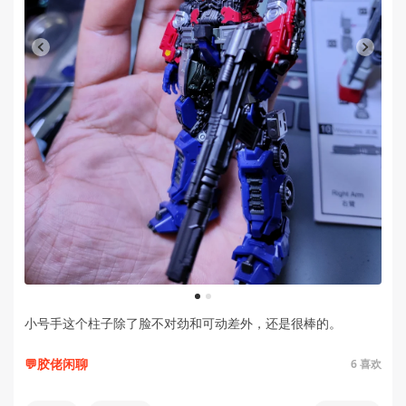
1
2
小号手这个柱子除了脸不对劲和可动差外，还是很棒的。
💬胶佬闲聊
6
喜欢