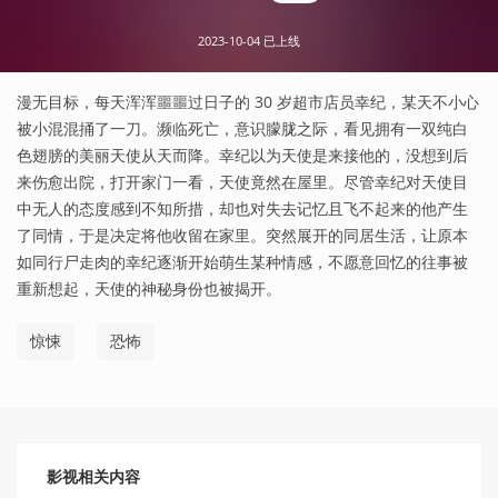
2023-10-04 已上线
漫无目标，每天浑浑噩噩过日子的 30 岁超市店员幸纪，某天不小心
被小混混捅了一刀。濒临死亡，意识朦胧之际，看见拥有一双纯白
色翅膀的美丽天使从天而降。幸纪以为天使是来接他的，没想到后
来伤愈出院，打开家门一看，天使竟然在屋里。尽管幸纪对天使目
中无人的态度感到不知所措，却也对失去记忆且飞不起来的他产生
了同情，于是决定将他收留在家里。突然展开的同居生活，让原本
如同行尸走肉的幸纪逐渐开始萌生某种情感，不愿意回忆的往事被
重新想起，天使的神秘身份也被揭开。
惊悚
恐怖
影视
相关内容