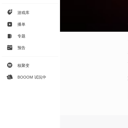
游戏库
播单
专题
预告
核聚变
BOOOM 试玩中