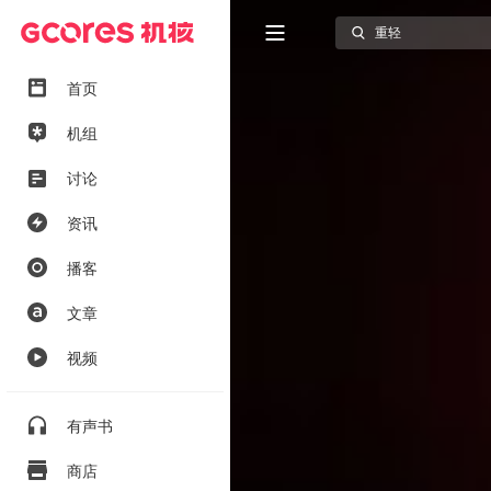
首页
机组
讨论
资讯
播客
文章
视频
有声书
商店