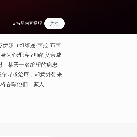
支持新内容提醒
关注
妹妹苏伊尔（维维恩·莱拉·布莱
却无法从身为心理治疗师的父亲威
何安慰。某天一名绝望的病患
来拜访威尔寻求治疗，却意外带来
惧将吞噬他们一家人。