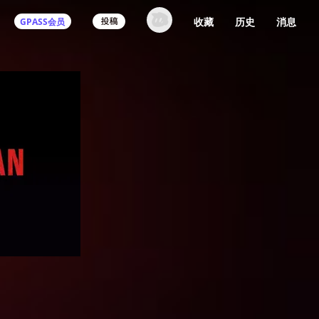
收藏
历史
消息
GPASS会员