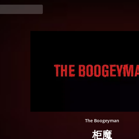
The Boogeyman
柜魔