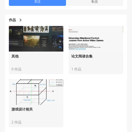
关注
私信
作品
其他
论文阅读合集
0 作品
1 作品
游戏设计相关
2 作品