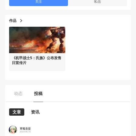
关注
私信
作品
《机甲战士5：氏族》公布发售
日宣传片
动态
投稿
文章
资讯
草莓圣堂
2023-06-16